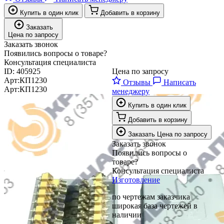
Купить в один клик
Добавить в корзину
Заказать
Цена по запросу
Заказать звонок
Появились вопросы о товаре?
Консультация специалиста
ID:
405925
Цена по запросу
Арт:
КП1230
Отзывы
Написать
Арт:
КП1230
менеджеру
Купить в один клик
Добавить в корзину
Заказать
Цена по запросу
Заказать звонок
Появились вопросы о
товаре?
Консультация специалиста
Изготовление
по чертежам заказчика
широкая база чертежей в
наличии