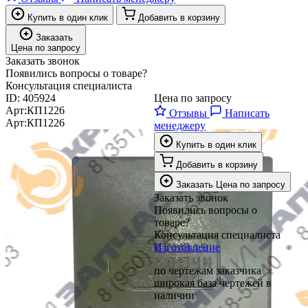
Купить в один клик
Добавить в корзину
Заказать
Цена по запросу
Заказать звонок
Появились вопросы о товаре?
Консультация специалиста
ID:
405924
Цена по запросу
Арт:
КП1226
Отзывы
Написать
Арт:
КП1226
менеджеру
Купить в один клик
Добавить в корзину
Заказать
Цена по запросу
Заказать звонок
Появились вопросы о
товаре?
Консультация специалиста
Изготовление
по чертежам заказчика
широкая база чертежей в
наличии