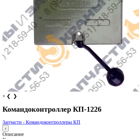
×
❮
❯
Командоконтроллер КП-1226
Запчасти - Командоконтроллеры КП
‹
Описание