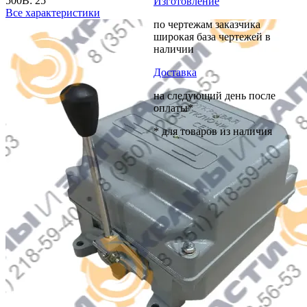
500В:
25
Изготовление
Все характеристики
по чертежам заказчика
широкая база чертежей в
наличии
Доставка
на следующий день после
оплаты*
* для товаров из наличия