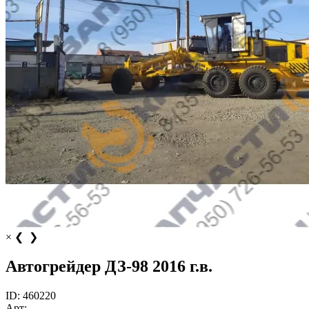
×
❮
❯
Автогрейдер ДЗ-98 2016 г.в.
ID:
460220
Арт: