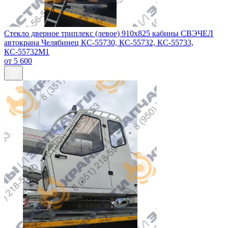
Стекло дверное триплекс (левое) 910х825 кабины СВЭЧЕЛ
автокрана Челябинец КС-55730, КС-55732, КС-55733,
КС-55732М1
от 5 600