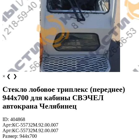
×
❮
❯
Стекло лобовое триплекс (переднее)
944х700 для кабины СВЭЧЕЛ
автокрана Челябинец
ID:
404868
Арт:
КС-55732М.92.00.007
Арт:
КС-55732М.92.00.007
Размер:
944х700