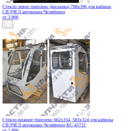
Стекло левое триплекс (косынка) 708х396 для кабины
СВЭЧЕЛ автокрана Челябинец
от 3 800
Стекло нижнее триплекс 662х334, 583х324 для кабины
СВЭЧЕЛ автокрана Челябинец КС-45721
от 2 800