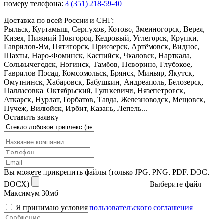
номеру телефона:
8 (351) 218-59-40
Доставка по всей России и СНГ:
Рыльск, Куртамыш, Серпухов, Котово, Змеиногорск, Верея,
Кизел, Нижний Новгород, Кедровый, Углегорск, Крупки,
Гаврилов-Ям, Пятигорск, Приозерск, Артёмовск, Видное,
Шахты, Наро-Фоминск, Каспийск, Чкаловск, Нарткала,
Сольвычегодск, Ногинск, Тамбов, Поворино, Глубокое,
Гаврилов Посад, Комсомольск, Брянск, Миньяр, Якутск,
Омутнинск, Хабаровск, Бабушкин, Андреаполь, Белозерск,
Палласовка, Октябрьский, Гулькевичи, Нязепетровск,
Аткарск, Нурлат, Горбатов, Тавда, Железноводск, Мещовск,
Пучеж, Вилюйск, Ирбит, Казань, Лепель...
Оставить заявку
Вы можете прикрепить файлы (только JPG, PNG, PDF, DOC,
DOCX)
Выберите файл
Максимум 30мб
Я принимаю условия
пользовательского соглашения