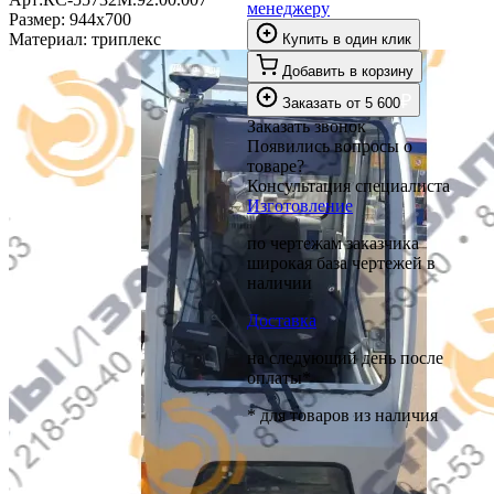
менеджеру
Размер:
944х700
Материал:
триплекс
Купить в один клик
Добавить в корзину
₽
Заказать
от
5 600
Заказать звонок
Появились вопросы о
товаре?
Консультация специалиста
Изготовление
по чертежам заказчика
широкая база чертежей в
наличии
Доставка
на следующий день после
оплаты*
* для товаров из наличия