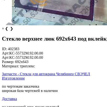
×
❮
❯
Стекло верхнее люк 692х643 под вклейк
ID:
402383
Арт:
КС-55732М.92.00.00
Арт:
КС-55732М.92.00.00
Размер:
692х643
Материал:
триплекс
Запчасти - Стекла для автокрана Челябинец СВЭЧЕЛ
Изготовление
по чертежам заказчика
широкая база чертежей в наличии
Доставка
на следующий день после оплаты*