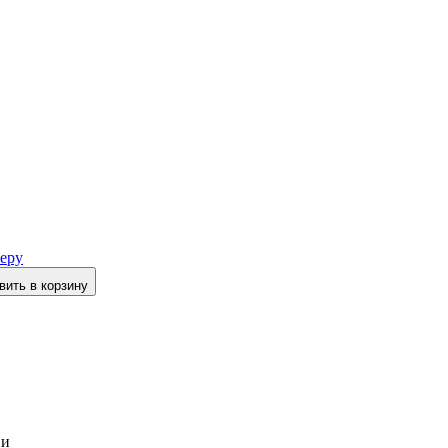
еру
вить в корзину
ии