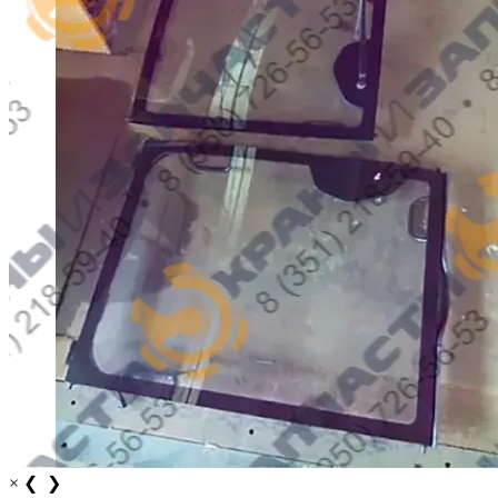
×
❮
❯