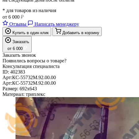
* для товаров из наличия
от
6 000
₽
Отзывы
Написать менеджеру
Купить в один клик
Добавить в корзину
Заказать
₽
от
6 000
Заказать звонок
Появились вопросы о товаре?
Консультация специалиста
ID:
402383
Арт:
КС-55732М.92.00.00
Арт:
КС-55732М.92.00.00
Размер:
692х643
Материал:
триплекс