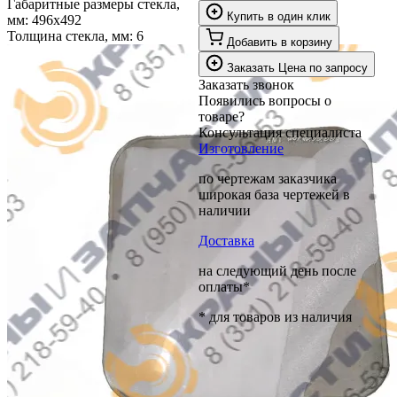
Габаритные размеры стекла,
Купить в один клик
мм:
496х492
Толщина стекла, мм:
6
Добавить в корзину
Заказать
Цена по запросу
Заказать звонок
Появились вопросы о
товаре?
Консультация специалиста
Изготовление
по чертежам заказчика
широкая база чертежей в
наличии
Доставка
на следующий день после
оплаты*
* для товаров из наличия