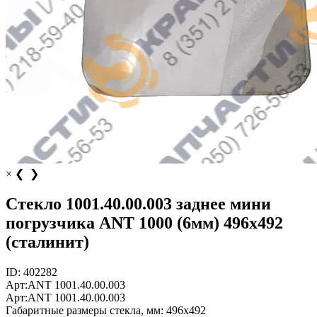
×
❮
❯
Стекло 1001.40.00.003 заднее мини
погрузчика ANT 1000 (6мм) 496х492
(сталинит)
ID:
402282
Арт:
ANT 1001.40.00.003
Арт:
ANT 1001.40.00.003
Габаритные размеры стекла, мм:
496х492