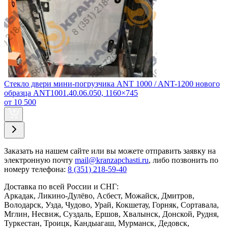
Стекло двери мини-погрузчика ANT 1000 / ANT-1200 нового
образца ANT1001.40.06.050, 1160×745
от 10 500
Заказать
на нашем сайте или вы можете отправить заявку на
электронную почту
mail@kranzapchasti.ru
, либо позвонить по
номеру телефона:
8 (351) 218-59-40
Доставка по всей России и СНГ:
Аркадак, Ликино-Дулёво, Асбест, Можайск, Дмитров,
Володарск, Узда, Чудово, Урай, Кокшетау, Горняк, Сортавала,
Мглин, Несвиж, Суздаль, Ершов, Хвалынск, Донской, Рудня,
Туркестан, Троицк, Кандыагаш, Мурманск, Дедовск,