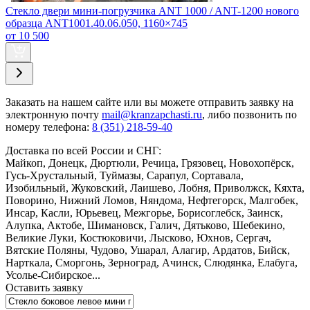
Стекло двери мини-погрузчика ANT 1000 / ANT-1200 нового
образца ANT1001.40.06.050, 1160×745
от 10 500
Заказать
на нашем сайте или вы можете отправить заявку на
электронную почту
mail@kranzapchasti.ru
, либо позвонить по
номеру телефона:
8 (351) 218-59-40
Доставка по всей России и СНГ:
Майкоп, Донецк, Дюртюли, Речица, Грязовец, Новохопёрск,
Гусь-Хрустальный, Туймазы, Сарапул, Сортавала,
Изобильный, Жуковский, Лаишево, Лобня, Приволжск, Кяхта,
Поворино, Нижний Ломов, Няндома, Нефтегорск, Малгобек,
Инсар, Касли, Юрьевец, Межгорье, Борисоглебск, Заинск,
Алупка, Актобе, Шимановск, Галич, Дятьково, Шебекино,
Великие Луки, Костюковичи, Лысково, Юхнов, Сергач,
Вятские Поляны, Чудово, Ушарал, Алагир, Ардатов, Бийск,
Нарткала, Сморгонь, Зерноград, Ачинск, Слюдянка, Елабуга,
Усолье-Сибирское...
Оставить заявку