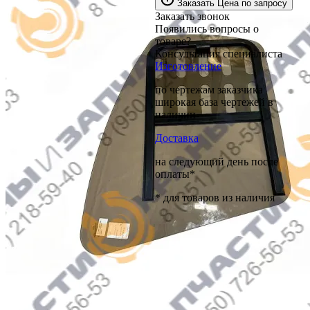
Заказать
Цена по запросу
Заказать звонок
Появились вопросы о
товаре?
Консультация специалиста
Изготовление
по чертежам заказчика
широкая база чертежей в
наличии
Доставка
на следующий день после
оплаты*
* для товаров из наличия