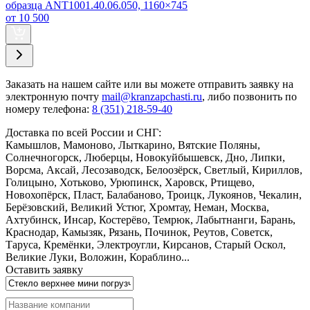
образца ANT1001.40.06.050, 1160×745
от 10 500
Заказать
на нашем сайте или вы можете отправить заявку на
электронную почту
mail@kranzapchasti.ru
, либо позвонить по
номеру телефона:
8 (351) 218-59-40
Доставка по всей России и СНГ:
Камышлов, Мамоново, Лыткарино, Вятские Поляны,
Солнечногорск, Люберцы, Новокуйбышевск, Дно, Липки,
Ворсма, Аксай, Лесозаводск, Белоозёрск, Светлый, Кириллов,
Голицыно, Хотьково, Урюпинск, Харовск, Ртищево,
Новохопёрск, Пласт, Балабаново, Троицк, Лукоянов, Чекалин,
Берёзовский, Великий Устюг, Хромтау, Неман, Москва,
Ахтубинск, Инсар, Костерёво, Темрюк, Лабытнанги, Барань,
Краснодар, Камызяк, Рязань, Починок, Реутов, Советск,
Таруса, Кремёнки, Электроугли, Кирсанов, Старый Оскол,
Великие Луки, Воложин, Кораблино...
Оставить заявку