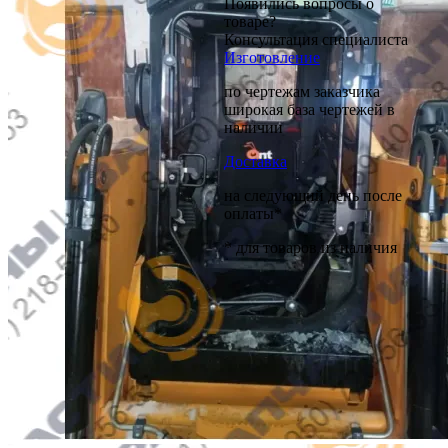
Появились вопросы о
товаре?
Консультация специалиста
Изготовление
по чертежам заказчика
широкая база чертежей в
наличии
Доставка
на следующий день после
оплаты*
* для товаров из наличия