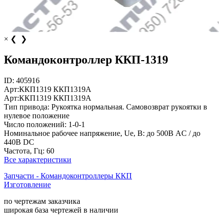
×
❮
❯
Командоконтроллер ККП-1319
ID:
405916
Арт:
ККП1319
ККП1319А
Арт:
ККП1319
ККП1319А
Тип привода:
Рукоятка нормальная. Самовозврат рукоятки в
нулевое положение
Число положений:
1-0-1
Номинальное рабочее напряжение, Ue, В:
до 500В AC / до
440В DC
Частота, Гц:
60
Все характеристики
Запчасти - Командоконтроллеры ККП
Изготовление
по чертежам заказчика
широкая база чертежей в наличии