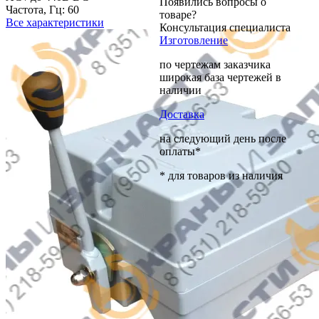
Появились вопросы о
Частота, Гц:
60
товаре?
Все характеристики
Консультация специалиста
Изготовление
по чертежам заказчика
широкая база чертежей в
наличии
Доставка
на следующий день после
оплаты*
* для товаров из наличия