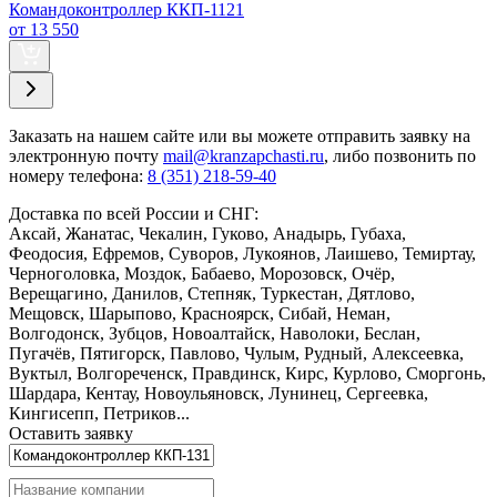
Командоконтроллер ККП-1121
от 13 550
Заказать
на нашем сайте или вы можете отправить заявку на
электронную почту
mail@kranzapchasti.ru
, либо позвонить по
номеру телефона:
8 (351) 218-59-40
Доставка по всей России и СНГ:
Аксай, Жанатас, Чекалин, Гуково, Анадырь, Губаха,
Феодосия, Ефремов, Суворов, Лукоянов, Лаишево, Темиртау,
Черноголовка, Моздок, Бабаево, Морозовск, Очёр,
Верещагино, Данилов, Степняк, Туркестан, Дятлово,
Мещовск, Шарыпово, Красноярск, Сибай, Неман,
Волгодонск, Зубцов, Новоалтайск, Наволоки, Беслан,
Пугачёв, Пятигорск, Павлово, Чулым, Рудный, Алексеевка,
Вуктыл, Волгореченск, Правдинск, Кирс, Курлово, Сморгонь,
Шардара, Кентау, Новоульяновск, Лунинец, Сергеевка,
Кингисепп, Петриков...
Оставить заявку