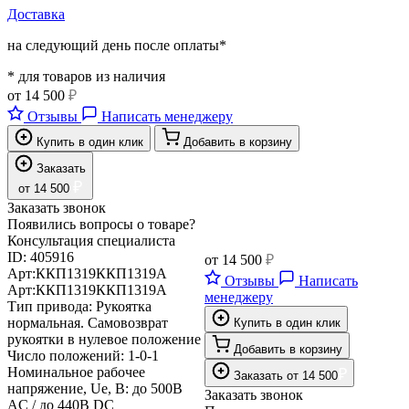
Доставка
на следующий день после оплаты*
* для товаров из наличия
от
14 500
₽
Отзывы
Написать менеджеру
Купить в один клик
Добавить в корзину
Заказать
₽
от
14 500
Заказать звонок
Появились вопросы о товаре?
Консультация специалиста
ID:
405916
от
14 500
₽
Арт:
ККП1319
ККП1319А
Отзывы
Написать
Арт:
ККП1319
ККП1319А
менеджеру
Тип привода:
Рукоятка
нормальная. Самовозврат
Купить в один клик
рукоятки в нулевое положение
Добавить в корзину
Число положений:
1-0-1
Номинальное рабочее
₽
Заказать
от
14 500
напряжение, Ue, В:
до 500В
Заказать звонок
AC / до 440В DC