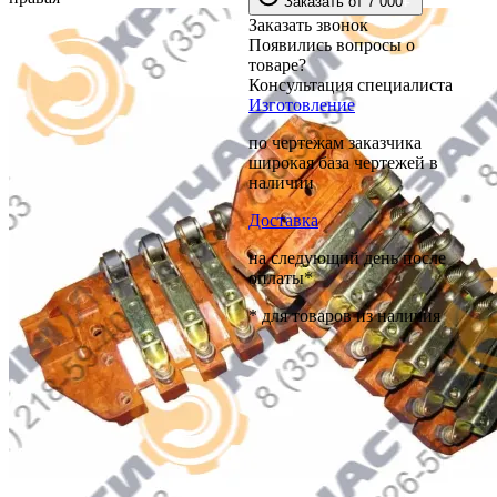
Заказать
от
7 000
Заказать звонок
Появились вопросы о
товаре?
Консультация специалиста
Изготовление
по чертежам заказчика
широкая база чертежей в
наличии
Доставка
на следующий день после
оплаты*
* для товаров из наличия