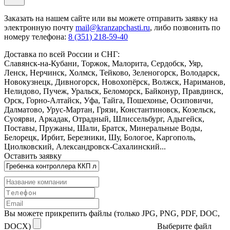
Заказать
на нашем сайте или вы можете отправить заявку на
электронную почту
mail@kranzapchasti.ru
, либо позвонить по
номеру телефона:
8 (351) 218-59-40
Доставка по всей России и СНГ:
Славянск-на-Кубани, Торжок, Малорита, Сердобск, Уяр,
Ленск, Нерчинск, Холмск, Тейково, Зеленогорск, Володарск,
Новокузнецк, Дивногорск, Новохопёрск, Волжск, Нариманов,
Нелидово, Пучеж, Уральск, Беломорск, Байконур, Правдинск,
Орск, Горно-Алтайск, Уфа, Тайга, Пошехонье, Осиповичи,
Далматово, Урус-Мартан, Грязи, Константиновск, Козельск,
Суоярви, Аркадак, Отрадный, Шлиссельбург, Адыгейск,
Поставы, Пружаны, Шали, Братск, Минеральные Воды,
Белорецк, Ирбит, Березники, Шу, Бологое, Каргополь,
Циолковский, Александровск-Сахалинский...
Оставить заявку
Вы можете прикрепить файлы (только JPG, PNG, PDF, DOC,
DOCX)
Выберите файл