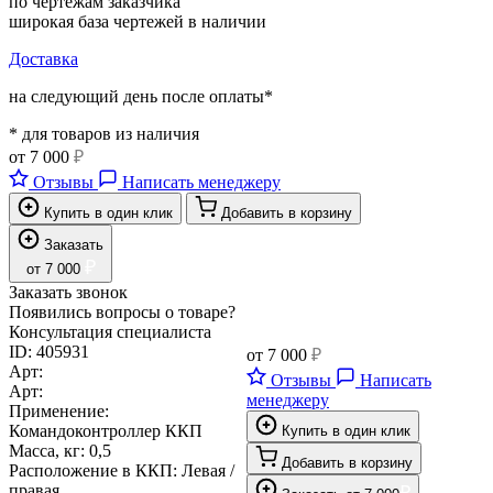
по чертежам заказчика
широкая база чертежей в наличии
Доставка
на следующий день после оплаты*
* для товаров из наличия
от
7 000
₽
Отзывы
Написать менеджеру
Купить в один клик
Добавить в корзину
Заказать
₽
от
7 000
Заказать звонок
Появились вопросы о товаре?
Консультация специалиста
ID:
405931
от
7 000
₽
Арт:
Отзывы
Написать
Арт:
менеджеру
Применение:
Командоконтроллер ККП
Купить в один клик
Масса, кг:
0,5
Добавить в корзину
Расположение в ККП:
Левая /
правая
₽