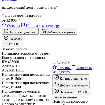
на следующий день после оплаты*
* для товаров из наличия
от
12 800
₽
Отзывы
Написать менеджеру
Купить в один клик
Добавить в корзину
Заказать
₽
от
12 800
Заказать звонок
Появились вопросы о товаре?
Консультация специалиста
ID:
405906
от
12 800
₽
Арт:
ККП1100
Отзывы
Написать
Арт:
ККП1100
менеджеру
Напряжение при переменном
токе, В:
500
Купить в один клик
Напряжение при постоянном
Добавить в корзину
токе, В:
440
Исполнение рукоятки и
₽
Заказать
от
12 800
фиксация:
Рукоятка прямая,
Заказать звонок
фиксация в каждом положении
Появились вопросы о
Способ охлаждения: