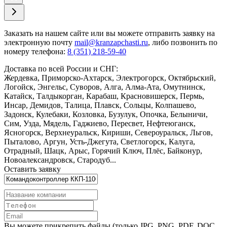
Заказать
на нашем сайте или вы можете отправить заявку на
электронную почту
mail@kranzapchasti.ru
, либо позвонить по
номеру телефона:
8 (351) 218-59-40
Доставка по всей России и СНГ:
Жердевка, Приморско-Ахтарск, Электрогорск, Октябрьский,
Логойск, Энгельс, Суворов, Алга, Алма-Ата, Омутнинск,
Катайск, Талдыкорган, Карабаш, Красновишерск, Пермь,
Инсар, Демидов, Талица, Плавск, Сольцы, Колпашево,
Задонск, Кулебаки, Козловка, Бузулук, Опочка, Белыничи,
Сим, Узда, Мядель, Гаджиево, Пересвет, Нефтеюганск,
Ясногорск, Верхнеуральск, Кириши, Североуральск, Льгов,
Пыталово, Аргун, Усть-Джегута, Светлогорск, Калуга,
Отрадный, Шацк, Арыс, Горячий Ключ, Плёс, Байконур,
Новоалександровск, Стародуб...
Оставить заявку
Вы можете прикрепить файлы (только JPG, PNG, PDF, DOC,