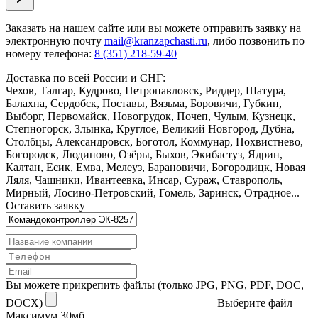
Заказать
на нашем сайте или вы можете отправить заявку на
электронную почту
mail@kranzapchasti.ru
, либо позвонить по
номеру телефона:
8 (351) 218-59-40
Доставка по всей России и СНГ:
Чехов, Талгар, Кудрово, Петропавловск, Риддер, Шатура,
Балахна, Сердобск, Поставы, Вязьма, Боровичи, Губкин,
Выборг, Первомайск, Новогрудок, Почеп, Чулым, Кузнецк,
Степногорск, Злынка, Круглое, Великий Новгород, Дубна,
Столбцы, Александровск, Боготол, Коммунар, Похвистнево,
Богородск, Людиново, Озёры, Быхов, Экибастуз, Ядрин,
Калтан, Есик, Емва, Мелеуз, Барановичи, Богородицк, Новая
Ляля, Чашники, Ивантеевка, Инсар, Сураж, Ставрополь,
Мирный, Лосино-Петровский, Гомель, Заринск, Отрадное...
Оставить заявку
Вы можете прикрепить файлы (только JPG, PNG, PDF, DOC,
DOCX)
Выберите файл
Максимум 30мб