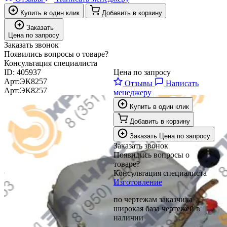
Купить в один клик
Добавить в корзину
Заказать
Цена по запросу
Заказать звонок
Появились вопросы о товаре?
Консультация специалиста
ID:
405937
Цена по запросу
Арт:
ЭК8257
Отзывы
Написать
Арт:
ЭК8257
менеджеру
Купить в один клик
Добавить в корзину
Заказать
Цена по запросу
Заказать звонок
Появились вопросы о
товаре?
Консультация специалиста
Изготовление
по чертежам заказчика
широкая база чертежей в
наличии