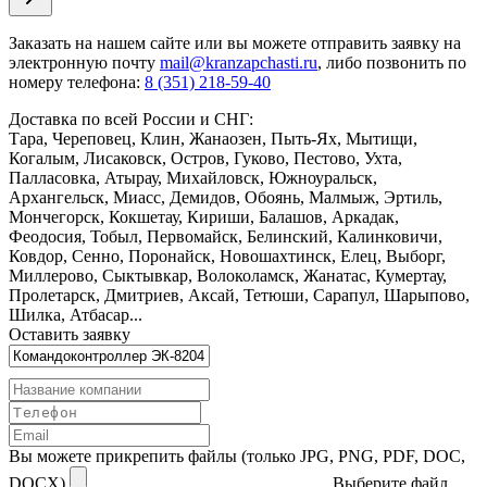
Заказать
на нашем сайте или вы можете отправить заявку на
электронную почту
mail@kranzapchasti.ru
, либо позвонить по
номеру телефона:
8 (351) 218-59-40
Доставка по всей России и СНГ:
Тара, Череповец, Клин, Жанаозен, Пыть-Ях, Мытищи,
Когалым, Лисаковск, Остров, Гуково, Пестово, Ухта,
Палласовка, Атырау, Михайловск, Южноуральск,
Архангельск, Миасс, Демидов, Обоянь, Малмыж, Эртиль,
Мончегорск, Кокшетау, Кириши, Балашов, Аркадак,
Феодосия, Тобыл, Первомайск, Белинский, Калинковичи,
Ковдор, Сенно, Поронайск, Новошахтинск, Елец, Выборг,
Миллерово, Сыктывкар, Волоколамск, Жанатас, Кумертау,
Пролетарск, Дмитриев, Аксай, Тетюши, Сарапул, Шарыпово,
Шилка, Атбасар...
Оставить заявку
Вы можете прикрепить файлы (только JPG, PNG, PDF, DOC,
DOCX)
Выберите файл