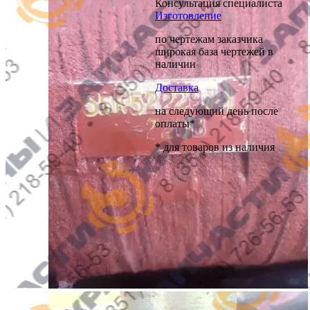
Консультация специалиста
Изготовление
по чертежам заказчика
широкая база чертежей в
наличии
Доставка
на следующий день после
оплаты*
* для товаров из наличия