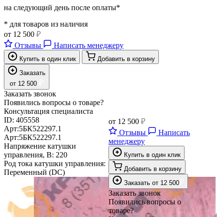
на следующий день после оплаты*
* для товаров из наличия
от
12 500
₽
Отзывы
Написать менеджеру
Купить в один клик
Добавить в корзину
Заказать
₽
от
12 500
Заказать звонок
Появились вопросы о товаре?
Консультация специалиста
ID:
405558
от
12 500
₽
Арт:
5БК522297.1
Отзывы
Написать
Арт:
5БК522297.1
менеджеру
Напряжение катушки
управления, В:
220
Купить в один клик
Род тока катушки управления:
Добавить в корзину
Переменный (DC)
₽
Заказать
от
12 500
Заказать звонок
Появились вопросы о
товаре?