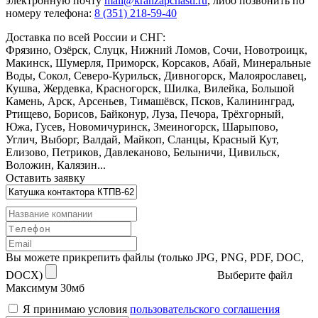
электронную почту
mail@kranzapchasti.ru
, либо позвонить по
номеру телефона:
8 (351) 218-59-40
Доставка по всей России и СНГ:
Фрязино, Озёрск, Слуцк, Нижний Ломов, Сочи, Новотроицк,
Макинск, Шумерля, Приморск, Корсаков, Абай, Минеральные
Воды, Сокол, Северо-Курильск, Дивногорск, Малоярославец,
Кушва, Жердевка, Красногорск, Шилка, Вилейка, Большой
Камень, Арск, Арсеньев, Тимашёвск, Псков, Калининград,
Ртищево, Борисов, Байконур, Луза, Печора, Трёхгорный,
Южа, Гусев, Новомичуринск, Змеиногорск, Шарыпово,
Углич, Выборг, Валдай, Майкоп, Сланцы, Красный Кут,
Елизово, Петриков, Давлеканово, Белыничи, Цивильск,
Воложин, Калязин...
Оставить заявку
Вы можете прикрепить файлы (только JPG, PNG, PDF, DOC,
DOCX)
Выберите файл
Максимум 30мб
Я принимаю условия
пользовательского соглашения