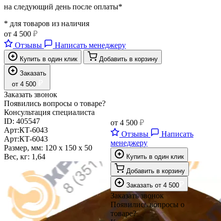
на следующий день после оплаты*
* для товаров из наличия
от
4 500
₽
Отзывы
Написать менеджеру
Купить в один клик
Добавить в корзину
Заказать
₽
от
4 500
Заказать звонок
Появились вопросы о товаре?
Консультация специалиста
ID:
405547
от
4 500
₽
Арт:
КТ-6043
Отзывы
Написать
Арт:
КТ-6043
менеджеру
Размер, мм:
120 x 150 x 50
Вес, кг:
1,64
Купить в один клик
Добавить в корзину
₽
Заказать
от
4 500
Заказать звонок
Появились вопросы о
товаре?