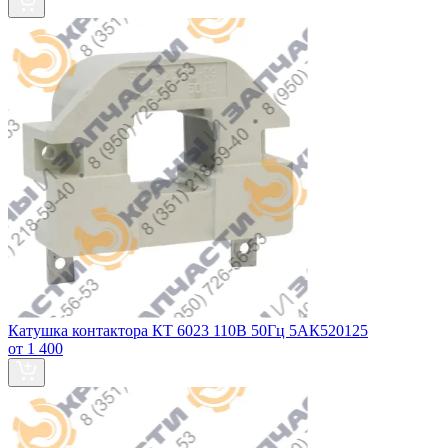
Катушка контактора КТ 6023 110В 50Гц 5АК520125
от 1 400