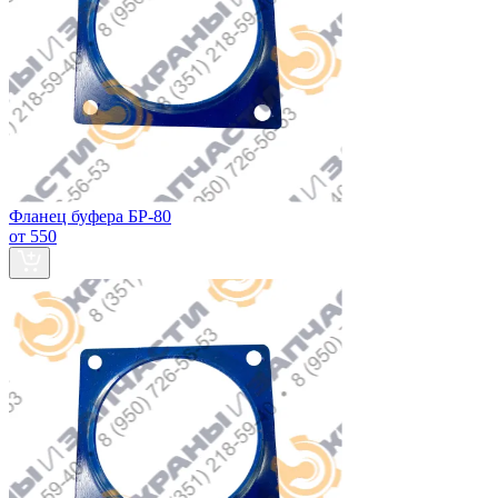
Фланец буфера БР-80
от 550