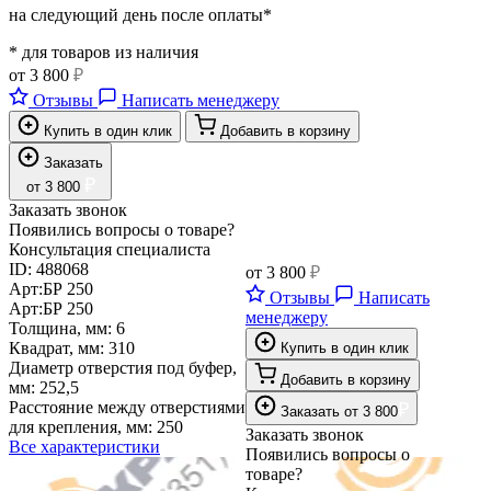
на следующий день после оплаты*
* для товаров из наличия
от
3 800
₽
Отзывы
Написать менеджеру
Купить в один клик
Добавить в корзину
Заказать
₽
от
3 800
Заказать звонок
Появились вопросы о товаре?
Консультация специалиста
ID:
488068
от
3 800
₽
Арт:
БР 250
Отзывы
Написать
Арт:
БР 250
менеджеру
Толщина, мм:
6
Квадрат, мм:
310
Купить в один клик
Диаметр отверстия под буфер,
Добавить в корзину
мм:
252,5
Расстояние между отверстиями
₽
Заказать
от
3 800
для крепления, мм:
250
Заказать звонок
Все характеристики
Появились вопросы о
товаре?