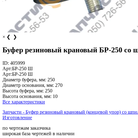
×
❮
❯
Буфер резиновый крановый БР-250 со 
ID:
405999
Арт:
БР-250 Ш
Арт:
БР-250 Ш
Диаметр буфера, мм:
250
Диаметр основания, мм:
270
Высота буфера, мм:
250
Высота основания, мм:
10
Все характеристики
Запчасти - Буфер резиновый крановый (концевой упор) со шпи
Изготовление
по чертежам заказчика
широкая база чертежей в наличии