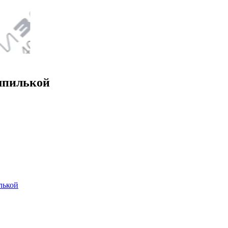
шпилькой
лькой