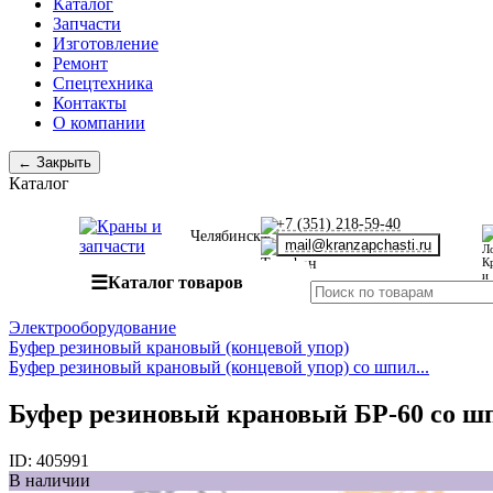
Каталог
Запчасти
Изготовление
Ремонт
Спецтехника
Контакты
О компании
← Закрыть
Каталог
+7 (351) 218-59-40
Челябинск
mail@kranzapchasti.ru
☰
Каталог товаров
Электрооборудование
Буфер резиновый крановый (концевой упор)
Буфер резиновый крановый (концевой упор) со шпил...
Буфер резиновый крановый БР-60 со ш
ID:
405991
В наличии