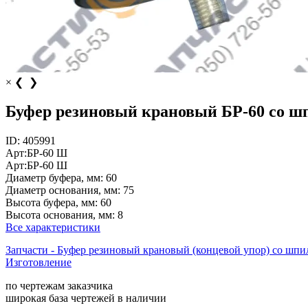
×
❮
❯
Буфер резиновый крановый БР-60 со ш
ID:
405991
Арт:
БР-60 Ш
Арт:
БР-60 Ш
Диаметр буфера, мм:
60
Диаметр основания, мм:
75
Высота буфера, мм:
60
Высота основания, мм:
8
Все характеристики
Запчасти - Буфер резиновый крановый (концевой упор) со шпи
Изготовление
по чертежам заказчика
широкая база чертежей в наличии