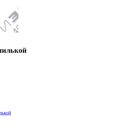
пилькой
лькой