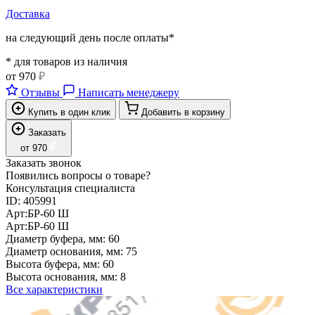
Доставка
на следующий день после оплаты*
* для товаров из наличия
от
970
₽
Отзывы
Написать менеджеру
Купить в один клик
Добавить в корзину
Заказать
₽
от
970
Заказать звонок
Появились вопросы о товаре?
Консультация специалиста
ID:
405991
Арт:
БР-60 Ш
Арт:
БР-60 Ш
Диаметр буфера, мм:
60
Диаметр основания, мм:
75
Высота буфера, мм:
60
Высота основания, мм:
8
Все характеристики