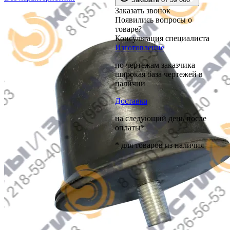
Заказать звонок
Появились вопросы о
товаре?
Консультация специалиста
Изготовление
по чертежам заказчика
широкая база чертежей в
наличии
Доставка
на следующий день после
оплаты*
* для товаров из наличия