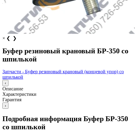
×
❮
❯
Буфер резиновый крановый БР-350 со
шпилькой
Запчасти - Буфер резиновый крановый (концевой упор) со
шпилькой
‹
Описание
Характеристики
Гарантия
›
Подробная информация Буфер БР-350
со шпилькой