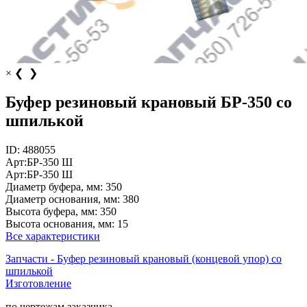
×
❮
❯
Буфер резиновый крановый БР-350 со
шпилькой
ID:
488055
Арт:
БР-350 Ш
Арт:
БР-350 Ш
Диаметр буфера, мм:
350
Диаметр основания, мм:
380
Высота буфера, мм:
350
Высота основания, мм:
15
Все характеристики
Запчасти - Буфер резиновый крановый (концевой упор) со
шпилькой
Изготовление
по чертежам заказчика