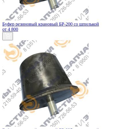
Буфер резиновый крановый БР-200 со шпилькой
от 4 800