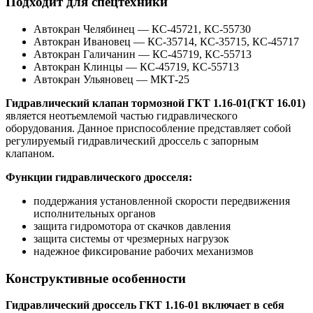
Подходит для спецтехники
Автокран Челябинец
—
КС-45721, КС-55730
Автокран Ивановец
—
КС-35714, КС-35715, КС-45717
Автокран Галичанин
—
КС-45719, КС-55713
Автокран Клинцы
—
КС-45719, КС-55713
Автокран Ульяновец
—
МКТ-25
Гидравлический клапан тормозной ГКТ 1.16-01(ГКТ 16.01)
является неотъемлемой частью гидравлического
оборудования. Данное приспособление представляет собой
регулируемый гидравлический дроссель с запорным
клапаном.
Функции гидравлического дросселя:
поддержания установленной скорости передвижения
исполнительных органов
защита гидромотора от скачков давления
защита системы от чрезмерных нагрузок
надежное фиксирование рабочих механизмов
Конструктивные особенности
Гидравлический дроссель ГКТ 1.16-01 включает в себя