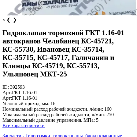
×
❮
❯
Гидроклапан тормозной ГКТ 1.16-01
автокранов Челябинец КС-45721,
КС-55730, Ивановец КС-35714,
КС-35715, КС-45717, Галичанин и
Клинцы КС-45719, КС-55713,
Ульяновец МКТ-25
ID:
392593
Арт:
ГКТ 1.16-01
Арт:
ГКТ 1.16-01
Условный проход, мм:
16
Номинальный расход рабочей жидкости, л/мин:
160
Максимальный расход рабочей жидкости, л/мин:
250
Максимальный давление управления, МПа:
5
Все характеристики
Запчасти - Гидрозамки, гидроклапаны, блоки клапанные