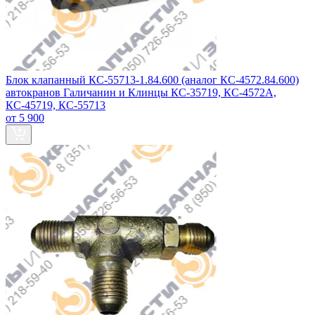
Блок клапанный КС-55713-1.84.600 (аналог КС-4572.84.600)
автокранов Галичанин и Клинцы КС-35719, КС-4572А,
КС-45719, КС-55713
от 5 900