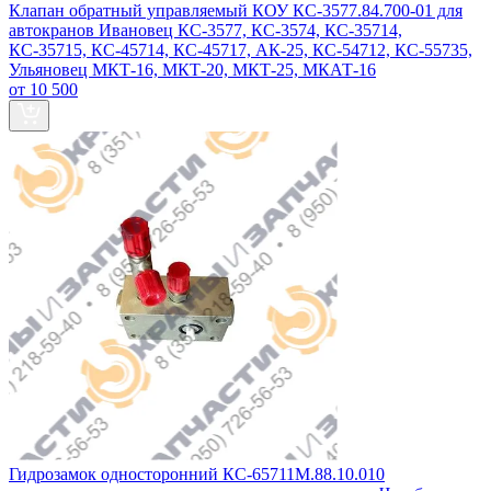
Клапан обратный управляемый КОУ КС-3577.84.700-01 для
автокранов Ивановец КС-3577, КС-3574, КС-35714,
КС-35715, КС-45714, КС-45717, АК-25, КС-54712, КС-55735,
Ульяновец МКТ-16, МКТ-20, МКТ-25, МКАТ-16
от 10 500
Гидрозамок односторонний КС-65711М.88.10.010