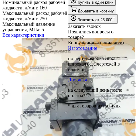
Номинальный расход рабочей
Купить в один клик
жидкости, л/мин:
160
Добавить в корзину
Максимальный расход рабочей
жидкости, л/мин:
250
₽
Заказать
от
23 000
Максимальный давление
Заказать звонок
управления, МПа:
5
Появились вопросы о
Все характеристики
товаре?
Консультация специалиста
Изготовление
по чертежам заказчика
широкая база чертежей в
наличии
Доставка
на следующий день после
оплаты*
* для товаров из наличия