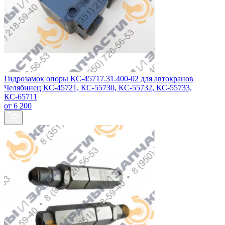
Гидрозамок опоры КС-45717.31.400-02 для автокранов
Челябинец КС-45721, КС-55730, КС-55732, КС-55733,
КС-65711
от 6 200