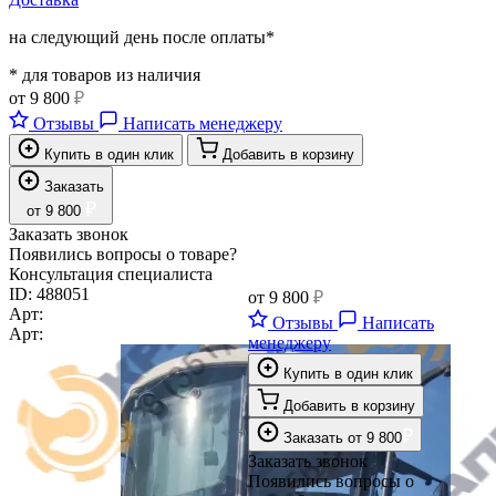
на следующий день после оплаты*
* для товаров из наличия
от
9 800
₽
Отзывы
Написать менеджеру
Купить в один клик
Добавить в корзину
Заказать
₽
от
9 800
Заказать звонок
Появились вопросы о товаре?
Консультация специалиста
ID:
488051
от
9 800
₽
Арт:
Отзывы
Написать
Арт:
менеджеру
Купить в один клик
Добавить в корзину
₽
Заказать
от
9 800
Заказать звонок
Появились вопросы о