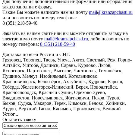
Для получения дополнительной информации или оформления
заказа
заполните форму.
Также Вы можете написать нам на почту
mail@kranzapchasti.ru
или позвонить по номеру телефона:
8 (351) 218-59-40.
Заказать
на нашем сайте или вы можете отправить заявку на
электронную почту
mail@kranzapchasti.ru
, либо позвонить по
номеру телефона:
8 (351) 218-59-40
Доставка по всей России и СНГ:
Грязовец, Торопец, Тверь, Унеча, Аягоз, Светлый, Реж, Горно-
Алтайск, Уштобе, Долинск, Сарань, Курлово, Льгов,
Ясногорск, Партизанск, Высокое, Чистополь, Тимашёвск,
Пущино, Мелеуз, Изобильный, Котельниково,
Красновишерск, Белоозёрск, Ахтубинск, Кудрово, Барыш,
Теберда, Железногорск-Илимский, Верея, Новоалтайск,
Краснослободск, Красный Сулин, Орехово-Зуево,
Владивосток, Новоульяновск, Житковичи, Псков, Туров,
Быхов, Суджа, Макаров, Терек, Кимовск, Белово, Хойники,
Ардон, Верхний Тагил, Касимов, Прокопьевск, Великий
Устюг...
Оставить заявку