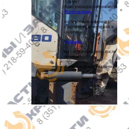
товаре?
Консультация специалиста
Изготовление
по чертежам заказчика
широкая база чертежей в
наличии
Доставка
на следующий день после
оплаты*
* для товаров из наличия