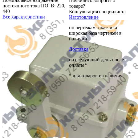
Номинальное напряжение
Появились вопросы о
постоянного тока ПО, В:
220,
товаре?
440
Консультация специалиста
Все характеристики
Изготовление
по чертежам заказчика
широкая база чертежей в
наличии
Доставка
на следующий день после
оплаты*
* для товаров из наличия