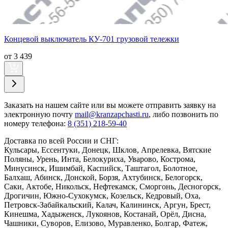
Концевой выключатель КУ-701 грузовой тележки
от 3 439
Заказать
на нашем сайте или вы можете отправить заявку на
электронную почту
mail@kranzapchasti.ru
, либо позвонить по
номеру телефона:
8 (351) 218-59-40
Доставка по всей России и СНГ:
Кульсары, Ессентуки, Донецк, Шклов, Апрелевка, Вятские
Поляны, Урень, Инта, Белокуриха, Уварово, Кострома,
Минусинск, Ишимбай, Каспийск, Таштагол, Болотное,
Балхаш, Абинск, Донской, Борзя, Ахтубинск, Белогорск,
Саки, Актобе, Никольск, Нефтекамск, Сморгонь, Десногорск,
Дрогичин, Южно-Сухокумск, Козельск, Кедровый, Оха,
Петровск-Забайкальский, Калач, Калининск, Аргун, Брест,
Кинешма, Хадыженск, Лукоянов, Костанай, Орёл, Дисна,
Чашники, Суворов, Елизово, Муравленко, Болгар, Фатеж,