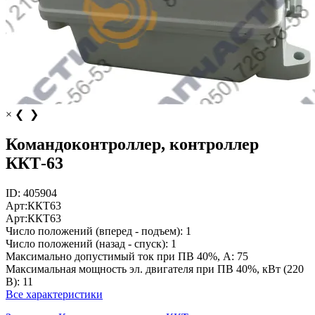
×
❮
❯
Командоконтроллер, контроллер
ККТ-63
ID:
405904
Арт:
ККТ63
Арт:
ККТ63
Число положений (вперед - подъем):
1
Число положений (назад - спуск):
1
Максимально допустимый ток при ПВ 40%, А:
75
Максимальная мощность эл. двигателя при ПВ 40%, кВт (220
В):
11
Все характеристики