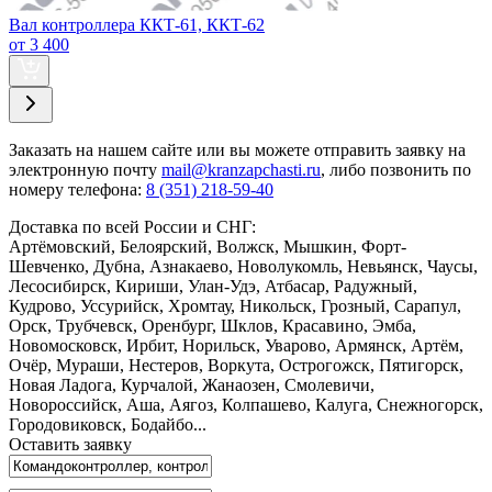
Вал контроллера ККТ-61, ККТ-62
от 3 400
Заказать
на нашем сайте или вы можете отправить заявку на
электронную почту
mail@kranzapchasti.ru
, либо позвонить по
номеру телефона:
8 (351) 218-59-40
Доставка по всей России и СНГ:
Артёмовский, Белоярский, Волжск, Мышкин, Форт-
Шевченко, Дубна, Азнакаево, Новолукомль, Невьянск, Чаусы,
Лесосибирск, Кириши, Улан-Удэ, Атбасар, Радужный,
Кудрово, Уссурийск, Хромтау, Никольск, Грозный, Сарапул,
Орск, Трубчевск, Оренбург, Шклов, Красавино, Эмба,
Новомосковск, Ирбит, Норильск, Уварово, Армянск, Артём,
Очёр, Мураши, Нестеров, Воркута, Острогожск, Пятигорск,
Новая Ладога, Курчалой, Жанаозен, Смолевичи,
Новороссийск, Аша, Аягоз, Колпашево, Калуга, Снежногорск,
Городовиковск, Бодайбо...
Оставить заявку