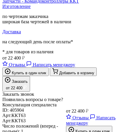
Запчасти - Командоконтроллеры ККТ
Изготовление
по чертежам заказчика
широкая база чертежей в наличии
Доставка
на следующий день после оплаты*
* для товаров из наличия
от
22 400
₽
Отзывы
Написать менеджеру
Купить в один клик
Добавить в корзину
Заказать
₽
от
22 400
Заказать звонок
Появились вопросы о товаре?
Консультация специалиста
ID:
405904
от
22 400
₽
Арт:
ККТ63
Отзывы
Написать
Арт:
ККТ63
менеджеру
Число положений (вперед -
подъем):
1
Купить в один клик