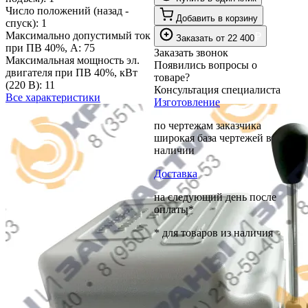
Число положений (назад -
Добавить в корзину
спуск):
1
Максимально допустимый ток
₽
Заказать
от
22 400
при ПВ 40%, А:
75
Заказать звонок
Максимальная мощность эл.
Появились вопросы о
двигателя при ПВ 40%, кВт
товаре?
(220 В):
11
Консультация специалиста
Все характеристики
Изготовление
по чертежам заказчика
широкая база чертежей в
наличии
Доставка
на следующий день после
оплаты*
* для товаров из наличия