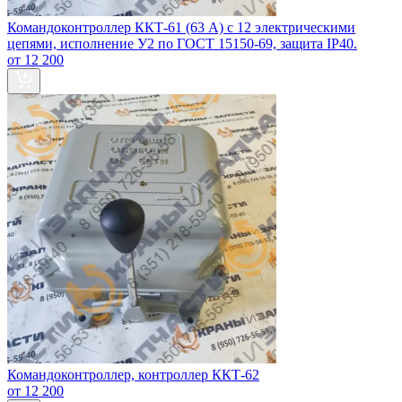
Командоконтроллер ККТ‑61 (63 А) с 12 электрическими
цепями, исполнение У2 по ГОСТ 15150‑69, защита IP40.
от 12 200
Командоконтроллер, контроллер ККТ-62
от 12 200