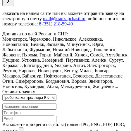
Заказать
на нашем сайте или вы можете отправить заявку на
электронную почту
mail@kranzapchasti.ru
, либо позвонить по
номеру телефона:
8 (351) 218-59-40
Доставка по всей России и СНГ:
Мончегорск, Черемхово, Никольское, Алексеевка,
Новоалтайск, Велиж, Заславль, Минусинск, Юрга,
Лабытнанги, Фурманов, Нижний Новгород, Тюкалинск,
Жаркент, Яхрома, Горки, Майский, Хилок, Семей, Ахтубинск,
Пущино, Устюжна, Заозёрный, Партизанск, Алейск, Сургут,
Каражал, Долгопрудный, Уварово, Аягоз, Электрогорск,
Реутов, Наровля, Новогрудок, Кентау, Миасс, Болгар,
Макаров, Байконур, Нефтеюганск, Белозерск, Дагестанские
Огни, Симферополь, Богданович, Ворсма, Звенигород,
Новосиль, Кувандык, Абаза, Междуреченск, Жигулёвск...
Оставить заявку
Вы можете прикрепить файлы (только JPG, PNG, PDF, DOC,