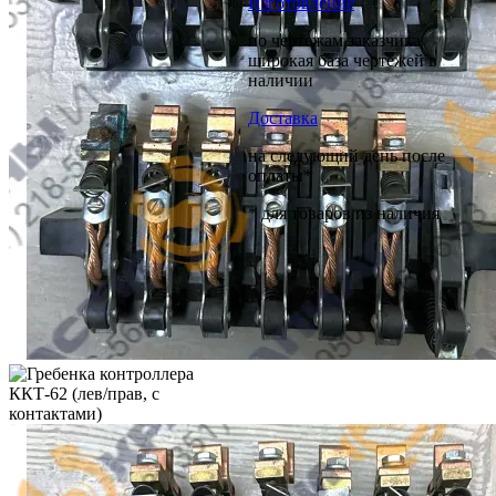
Изготовление
по чертежам заказчика
широкая база чертежей в
наличии
Доставка
на следующий день после
оплаты*
* для товаров из наличия