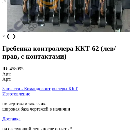
×
❮
❯
Гребенка контроллера ККТ-62 (лев/
прав, с контактами)
ID:
458095
Арт:
Арт:
Запчасти - Командоконтроллеры ККТ
Изготовление
по чертежам заказчика
широкая база чертежей в наличии
Доставка
на следующий день после оплаты*