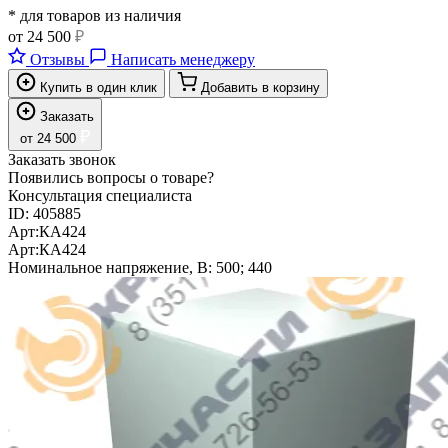
* для товаров из наличия
от
24 500
₽
Отзывы
Написать менеджеру
Купить в один клик
Добавить в корзину
Заказать
₽
от
24 500
Заказать звонок
Появились вопросы о товаре?
Консультация специалиста
ID:
405885
Арт:
КА424
Арт:
КА424
Номинальное напряжение, В:
500; 440