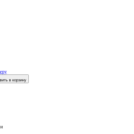
еру
вить в корзину
ии