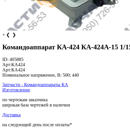
×
❮
❯
Командоаппарат КА-424 КА-424А-15 1/1
ID:
405885
Арт:
КА424
Арт:
КА424
Номинальное напряжение, В:
500; 440
Запчасти - Командоаппараты КА
Изготовление
по чертежам заказчика
широкая база чертежей в наличии
Доставка
на следующий день после оплаты*