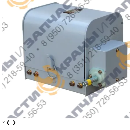
×
❮
❯