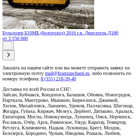
Бульдозер Б10МБ (болотоход) 2016 г.в. Двигатель Д180
от 3 550 000
Заказать
на нашем сайте или вы можете отправить заявку на
электронную почту
mail@kranzapchasti.ru
, либо позвонить по
номеру телефона:
8 (351) 218-59-40
Доставка по всей России и СНГ:
Зайсан, Буйнакск, Кондопога, Балашов, Обоянь, Новогрудок,
Нарткала, Мантурово, Мышкин, Бирюсинск, Джанкой,
Хилок, Михайловск, Лаишево, Удомля, Палласовка, Шагонар,
Жиздра, Губаха, Киржач, Мелеуз, Дербент, Дятьково, Аральск,
Евпатория, Мосты, Новокузнецк, Лунинец, Омск, Нерчинск,
Рославль, Очёр, Арск, Раменское, Ужур, Каратау, Темиртау,
Ветлуга, Климовичи, Надым, Луховицы, Брест, Моздок,
Белозерск, Бородино, Чулым, Няндома, Рошаль, Любим,