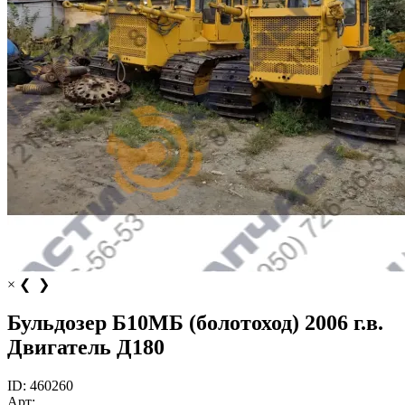
×
❮
❯
Бульдозер Б10МБ (болотоход) 2006 г.в.
Двигатель Д180
ID:
460260
Арт: