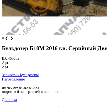
×
❮
❯
Бульдозер Б10М 2016 г.в. Серийный Дв
ID:
460262
Арт:
Арт:
Запчасти - Бульдозеры
Изготовление
по чертежам заказчика
широкая база чертежей в наличии
Доставка