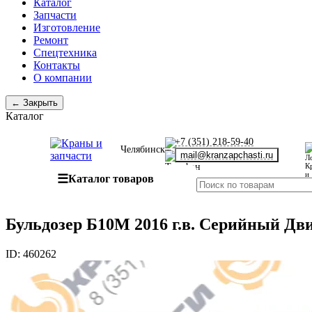
Каталог
Запчасти
Изготовление
Ремонт
Спецтехника
Контакты
О компании
← Закрыть
Каталог
+7 (351) 218-59-40
Челябинск
mail@kranzapchasti.ru
☰
Каталог товаров
Бульдозер Б10М 2016 г.в. Серийный Дв
ID:
460262