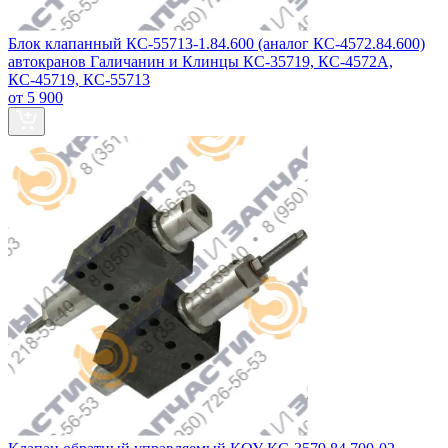
Блок клапанный КС-55713-1.84.600 (аналог КС-4572.84.600)
автокранов Галичанин и Клинцы КС-35719, КС-4572А,
КС-45719, КС-55713
от 5 900