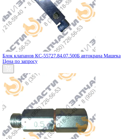
Блок клапанов КС-55727.84.07.500Б автокрана Машека
Цена по запросу