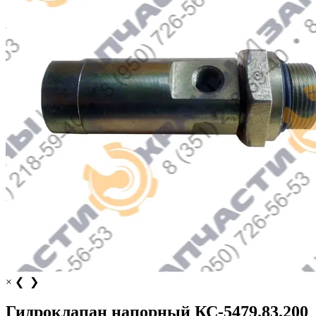
×
❮
❯
Гидроклапан напорный КС-5479.83.200