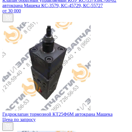
Клапан обратный управляемый КОУ КС-3579.84.700-02
автокрана Машека КС-3579, КС-45729, КС-55727
от 30 000
Гидроклапан тормозной КТ25Ф6М автокрана Машека
Цена по запросу