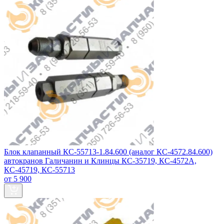
Блок клапанный КС-55713-1.84.600 (аналог КС-4572.84.600)
автокранов Галичанин и Клинцы КС-35719, КС-4572А,
КС-45719, КС-55713
от 5 900