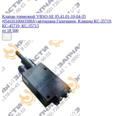
Клапан тормозной VBSO-SE 05.41.01-10-04-35
(05410110043500А) автокрана Галичанин, Клинцы КС-35719,
КС-45719, КС-55713
от 18 500