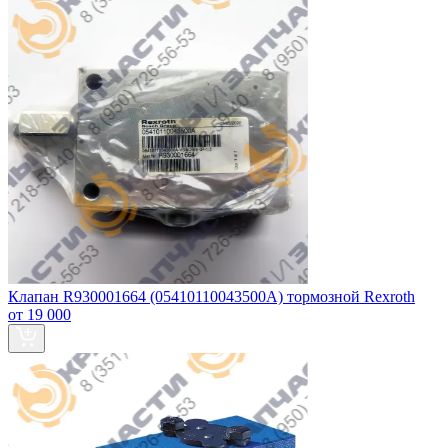
Клапан R930001664 (05410110043500А) тормозной Rexroth
от 19 000