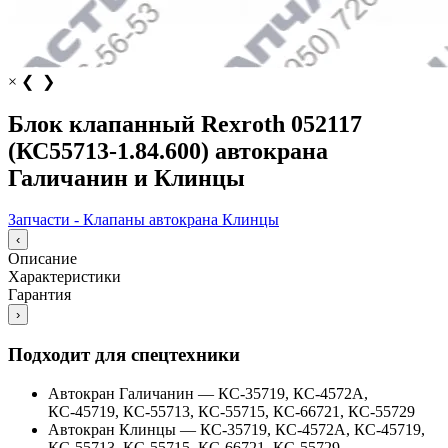
×
❮
❯
Блок клапанный Rexroth 052117
(КС55713-1.84.600) автокрана
Галичанин и Клинцы
Запчасти - Клапаны автокрана Клинцы
‹
Описание
Характеристики
Гарантия
›
Подходит для спецтехники
Автокран Галичанин
—
КС-35719, КС-4572А,
КС-45719, КС-55713, КС-55715, КС-66721, КС-55729
Автокран Клинцы
—
КС-35719, КС-4572А, КС-45719,
КС-55713, КС-55715, КС-66721, КС-55729