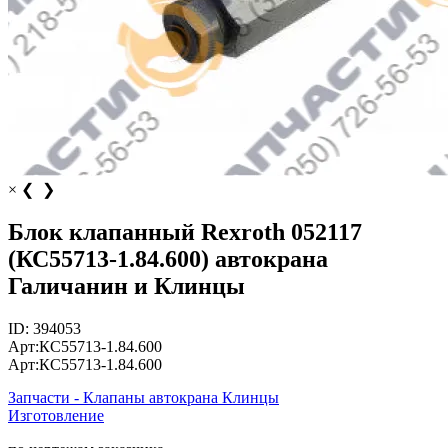
×
❮
❯
Блок клапанный Rexroth 052117
(КС55713-1.84.600) автокрана
Галичанин и Клинцы
ID:
394053
Арт:
КС55713-1.84.600
Арт:
КС55713-1.84.600
Запчасти - Клапаны автокрана Клинцы
Изготовление