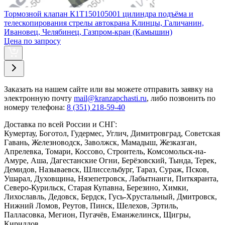
Тормозной клапан К1Т150105001 цилиндра подъёма и
телескопирования стрелы автокрана Клинцы, Галичанин,
Ивановец, Челябинец, Газпром-кран (Камышин)
Цена по запросу
Заказать
на нашем сайте или вы можете отправить заявку на
электронную почту
mail@kranzapchasti.ru
, либо позвонить по
номеру телефона:
8 (351) 218-59-40
Доставка по всей России и СНГ:
Кумертау, Боготол, Гудермес, Углич, Димитровград, Советская
Гавань, Железноводск, Заволжск, Мамадыш, Жезказган,
Апрелевка, Томари, Коссово, Строитель, Комсомольск-на-
Амуре, Аша, Дагестанские Огни, Берёзовский, Тында, Терек,
Демидов, Называевск, Шлиссельбург, Тараз, Сураж, Псков,
Ушарал, Духовщина, Нязепетровск, Лабытнанги, Питкяранта,
Северо-Курильск, Старая Купавна, Березино, Химки,
Лихославль, Дедовск, Бердск, Гусь-Хрустальный, Дмитровск,
Нижний Ломов, Реутов, Пинск, Шелехов, Эртиль,
Палласовка, Мегион, Пугачёв, Еманжелинск, Щигры,
Кириллов...