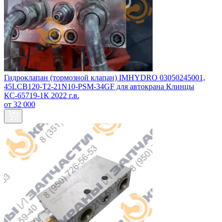
Гидроклапан (тормозной клапан) IMHYDRO 03050245001,
45LCB120-T2-21N10-PSM-34GF для автокрана Клинцы
КС-65719-1К 2022 г.в.
от 32 000