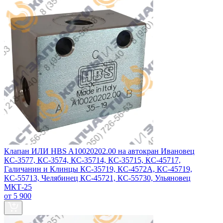
Клапан ИЛИ HBS A10020202.00 на автокран Ивановец
КС-3577, КС-3574, КС-35714, КС-35715, КС-45717,
Галичанин и Клинцы КС-35719, КС-4572А, КС-45719,
КС-55713, Челябинец КС-45721, КС-55730, Ульяновец
МКТ-25
от 5 900