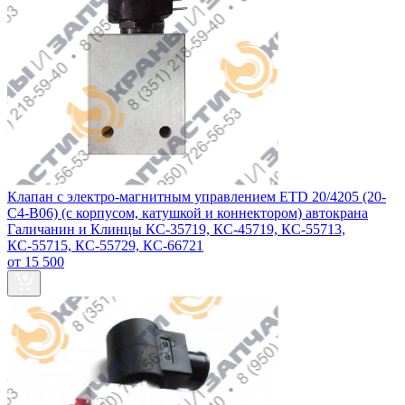
Клапан с электро-магнитным управлением ETD 20/4205 (20-
С4-В06) (с корпусом, катушкой и коннектором) автокрана
Галичанин и Клинцы КС-35719, КС-45719, КС-55713,
КС-55715, КС-55729, КС-66721
от 15 500