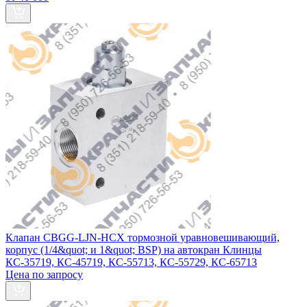
Клапан CBGG-LJN-HCX тормозной уравновешивающий,
корпус (1/4&quot; и 1&quot; BSP) на автокран Клинцы
КС-35719, КС-45719, КС-55713, КС-55729, КС-65713
Цена по запросу