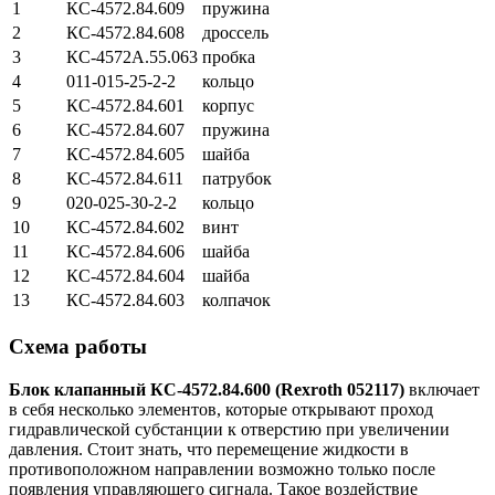
1
КС-4572.84.609
пружина
2
КС-4572.84.608
дроссель
3
КС-4572А.55.063
пробка
4
011-015-25-2-2
кольцо
5
КС-4572.84.601
корпус
6
КС-4572.84.607
пружина
7
КС-4572.84.605
шайба
8
КС-4572.84.611
патрубок
9
020-025-30-2-2
кольцо
10
КС-4572.84.602
винт
11
КС-4572.84.606
шайба
12
КС-4572.84.604
шайба
13
КС-4572.84.603
колпачок
Схема работы
Блок клапанный КС-4572.84.600 (Rexroth 052117)
включает
в себя несколько элементов, которые открывают проход
гидравлической субстанции к отверстию при увеличении
давления. Стоит знать, что перемещение жидкости в
противоположном направлении возможно только после
появления управляющего сигнала. Такое воздействие