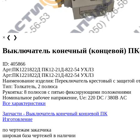
×
❮
❯
Выключатель конечный (концевой) ПК-
ID:
405866
Арт:
ПК1221822Д
ПК12-21Д-822-54 УХЛ3
Арт:
ПК1221822Д
ПК12-21Д-822-54 УХЛ3
Наименование изделия:
Переключатель крестовый с защитой о
Тип:
Толкатель, 2 полюса
Рукоятка:
8 полюсов с пятью фиксирующими положениями
Номинальное рабочее напряжение, Ue:
220 DС / 380В AC
Все характеристики
Запчасти - Выключатель конечный концевой ПК
Изготовление
по чертежам заказчика
широкая база чертежей в наличии