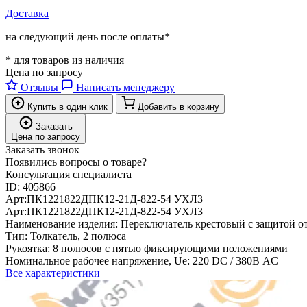
Доставка
на следующий день после оплаты*
* для товаров из наличия
Цена по запросу
Отзывы
Написать менеджеру
Купить в один клик
Добавить в корзину
Заказать
Цена по запросу
Заказать звонок
Появились вопросы о товаре?
Консультация специалиста
ID:
405866
Арт:
ПК1221822Д
ПК12-21Д-822-54 УХЛ3
Арт:
ПК1221822Д
ПК12-21Д-822-54 УХЛ3
Наименование изделия:
Переключатель крестовый с защитой о
Тип:
Толкатель, 2 полюса
Рукоятка:
8 полюсов с пятью фиксирующими положениями
Номинальное рабочее напряжение, Ue:
220 DС / 380В AC
Все характеристики