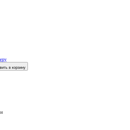
еру
вить в корзину
ии