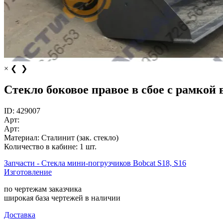
×
❮
❯
Стекло боковое правое в сбое с рамкой
ID:
429007
Арт:
Арт:
Материал:
Сталинит (зак. стекло)
Количество в кабине:
1 шт.
Запчасти - Стекла мини-погрузчиков Bobcat S18, S16
Изготовление
по чертежам заказчика
широкая база чертежей в наличии
Доставка