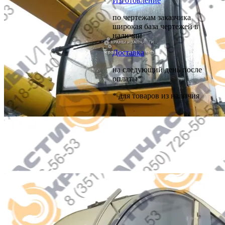
Изготовление
по чертежам заказчика
широкая база чертежей в
наличии
Доставка
на следующий день после
оплаты*
* для товаров из наличия