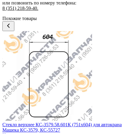
или позвонить по номеру телефона:
8 (351) 218-59-40.
Похожие товары
Стекло верхнее КС-3579.58.601К (751х604) для автокрана
Машека КС-3579, КС-55727