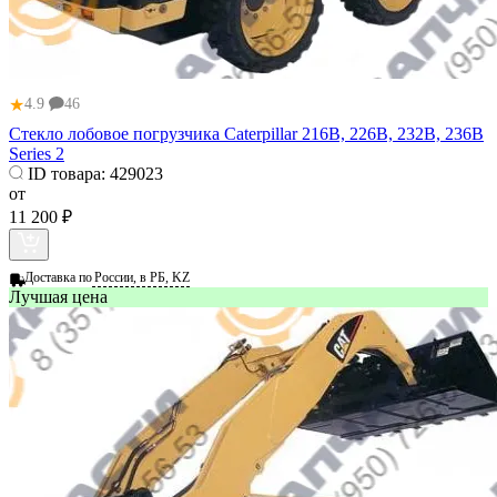
★
4.9
46
Стекло лобовое погрузчика Caterpillar 216B, 226B, 232B, 236B
Series 2
ID товара:
429023
от
11 200 ₽
Доставка по
России, в РБ, KZ
Лучшая цена