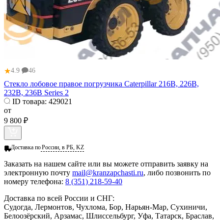
★
4.9
46
Стекло лобовое правое погрузчика Caterpillar 216B, 226B,
232B, 236B Series 2
ID товара:
429021
от
9 800 ₽
Доставка по
России, в РБ, KZ
Заказать
на нашем сайте или вы можете отправить заявку на
электронную почту
mail@kranzapchasti.ru
, либо позвонить по
номеру телефона:
8 (351) 218-59-40
Доставка по всей России и СНГ:
Судогда, Лермонтов, Чухлома, Бор, Нарьян-Мар, Сухиничи,
Белоозёрский, Арзамас, Шлиссельбург, Уфа, Татарск, Браслав,