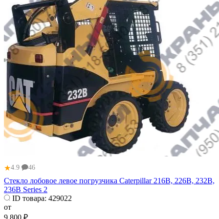
★
4.9
46
Стекло лобовое левое погрузчика Caterpillar 216B, 226B, 232B,
236B Series 2
ID товара:
429022
от
9 800 ₽