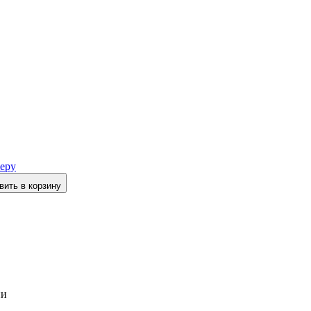
еру
вить в корзину
ии