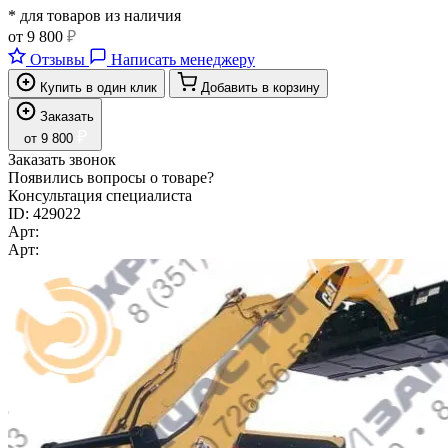
* для товаров из наличия
от
9 800
₽
Отзывы
Написать менеджеру
Купить в один клик
Добавить в корзину
Заказать
₽
от
9 800
Заказать звонок
Появились вопросы о товаре?
Консультация специалиста
ID:
429022
Арт:
Арт: