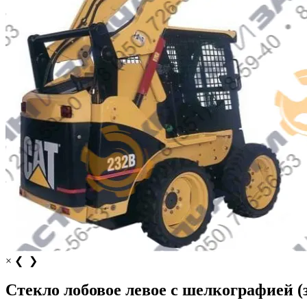
×
❮
❯
Стекло лобовое левое с шелкографией (з