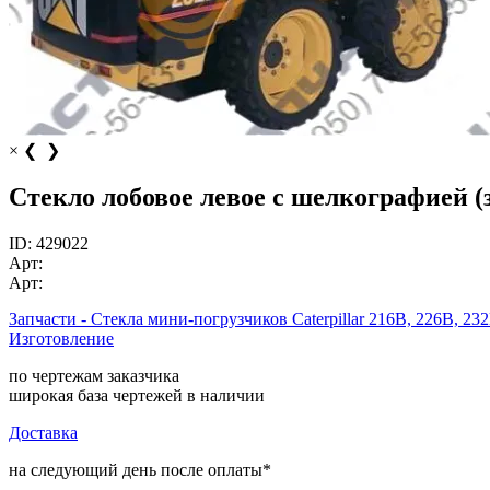
×
❮
❯
Стекло лобовое левое с шелкографией (з
ID:
429022
Арт:
Арт:
Запчасти - Стекла мини-погрузчиков Caterpillar 216B, 226B, 232
Изготовление
по чертежам заказчика
широкая база чертежей в наличии
Доставка
на следующий день после оплаты*