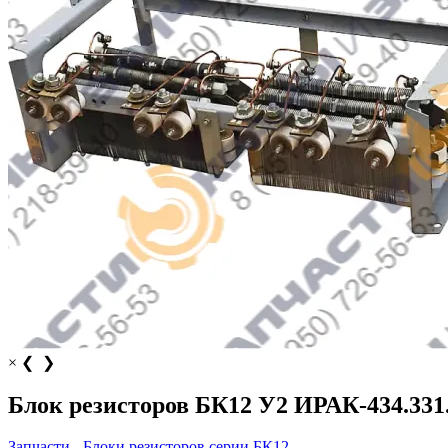
×
❮
❯
Блок резисторов БК12 У2 ИРАК-434.331.
Запчасти - Блоки резисторов серии БК12