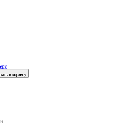
еру
вить в корзину
ии