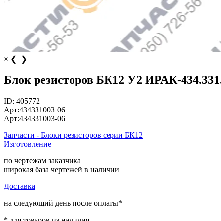
×
❮
❯
Блок резисторов БК12 У2 ИРАК-434.331.
ID:
405772
Арт:
434331003-06
Арт:
434331003-06
Запчасти - Блоки резисторов серии БК12
Изготовление
по чертежам заказчика
широкая база чертежей в наличии
Доставка
на следующий день после оплаты*
* для товаров из наличия