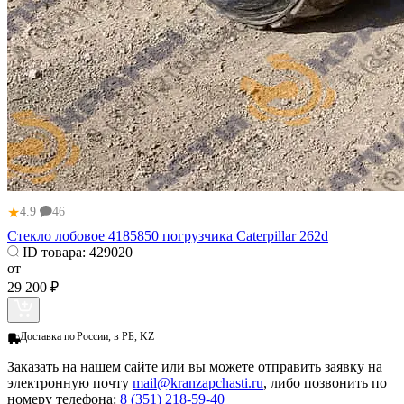
★
4.9
46
Стекло лобовое 4185850 погрузчика Caterpillar 262d
ID товара:
429020
от
29 200 ₽
Доставка по
России, в РБ, KZ
Заказать
на нашем сайте или вы можете отправить заявку на
электронную почту
mail@kranzapchasti.ru
, либо позвонить по
номеру телефона:
8 (351) 218-59-40