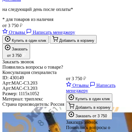
на следующий день после оплаты*
* для товаров из наличия
от
3 750
₽
Отзывы
Написать менеджеру
Купить в один клик
Добавить в корзину
Заказать
₽
от
3 750
Заказать звонок
Появились вопросы о товаре?
Консультация специалиста
ID:
430149
от
3 750
₽
Арт:
МАС-С3.203
Отзывы
Написать
Арт:
МАС-С3.203
менеджеру
Размер:
1115х1052
Материал:
триплекс
Купить в один клик
Страна производитель:
Россия
Добавить в корзину
₽
Заказать
от
3 750
Заказать звонок
Появились вопросы о