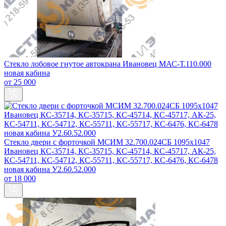
Стекло лобовое гнутое автокрана Ивановец МАС-Т.110.000
новая кабина
от 25 000
Стекло двери с форточкой МСИМ 32.700.024СБ 1095х1047
Ивановец КС-35714, КС-35715, КС-45714, КС-45717, АК-25,
КС-54711, КС-54712, КС-55711, КС-55717, КС-6476, КС-6478
новая кабина У2.60.52.000
от 18 000