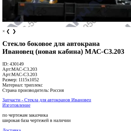
×
❮
❯
Стекло боковое для автокрана
Ивановец (новая кабина) МАС-С3.203
ID:
430149
Арт:
МАС-С3.203
Арт:
МАС-С3.203
Размер:
1115х1052
Материал:
триплекс
Страна производитель:
Россия
Запчасти - Стекла для автокранов Ивановец
Изготовление
по чертежам заказчика
широкая база чертежей в наличии
Доставка