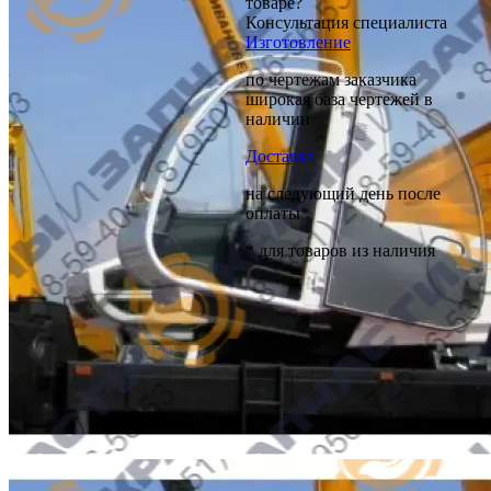
товаре?
Консультация специалиста
Изготовление
по чертежам заказчика
широкая база чертежей в
наличии
Доставка
на следующий день после
оплаты*
* для товаров из наличия