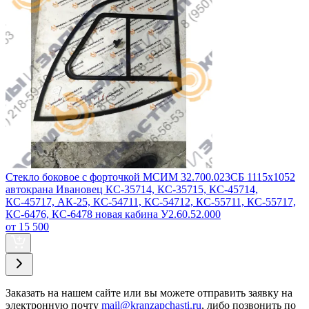
Стекло боковое с форточкой МСИМ 32.700.023СБ 1115х1052
автокрана Ивановец КС-35714, КС-35715, КС-45714,
КС-45717, АК-25, КС-54711, КС-54712, КС-55711, КС-55717,
КС-6476, КС-6478 новая кабина У2.60.52.000
от 15 500
Заказать
на нашем сайте или вы можете отправить заявку на
электронную почту
mail@kranzapchasti.ru
, либо позвонить по