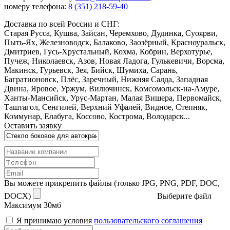
номеру телефона:
8 (351) 218-59-40
Доставка по всей России и СНГ:
Старая Русса, Кушва, Зайсан, Черемхово, Дудинка, Суоярви,
Пыть-Ях, Железноводск, Балаково, Заозёрный, Красноуральск,
Дмитриев, Гусь-Хрустальный, Кохма, Кобрин, Верхотурье,
Пучеж, Николаевск, Азов, Новая Ладога, Гулькевичи, Ворсма,
Макинск, Гурьевск, Зея, Бийск, Шумиха, Сарань,
Багратионовск, Плёс, Заречный, Нижняя Салда, Западная
Двина, Яровое, Уржум, Вилючинск, Комсомольск-на-Амуре,
Ханты-Мансийск, Урус-Мартан, Малая Вишера, Первомайск,
Таштагол, Сенгилей, Верхний Уфалей, Видное, Степняк,
Коммунар, Елабуга, Коссово, Кострома, Володарск...
Оставить заявку
Вы можете прикрепить файлы (только JPG, PNG, PDF, DOC,
DOCX)
Выберите файл
Максимум 30мб
Я принимаю условия
пользовательского соглашения