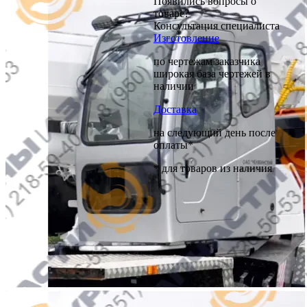
Появились вопросы о
товаре?
Консультация специалиста
Изготовление
по чертежам заказчика
широкая база чертежей в
наличии
Доставка
на следующий день после
оплаты*
* для товаров из наличия