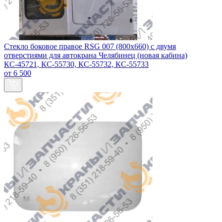
Стекло боковое правое RSG 007 (800х660) с двумя
отверстиями для автокрана Челябинец (новая кабина)
КС-45721, КС-55730, КС-55732, КС-55733
от 6 500