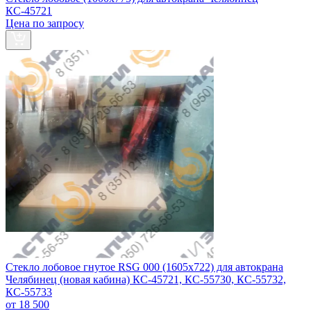
КС-45721
Цена по запросу
Стекло лобовое гнутое RSG 000 (1605x722) для автокрана
Челябинец (новая кабина) КС-45721, КС-55730, КС-55732,
КС-55733
от 18 500