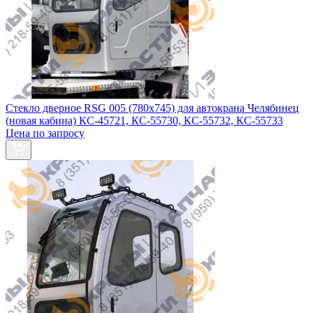
Стекло дверное RSG 005 (780х745) для автокрана Челябинец
(новая кабина) КС-45721, КС-55730, КС-55732, КС-55733
Цена по запросу