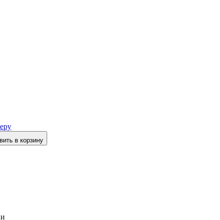
еру
вить в корзину
ии