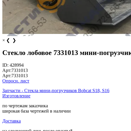
×
❮
❯
Стекло лобовое 7331013 мини-погрузчика
ID:
428994
Арт:
7331013
Арт:
7331013
Опросн. лист
Запчасти - Стекла мини-погрузчиков Bobcat S18, S16
Изготовление
по чертежам заказчика
широкая база чертежей в наличии
Доставка
на следующий день после оплаты*