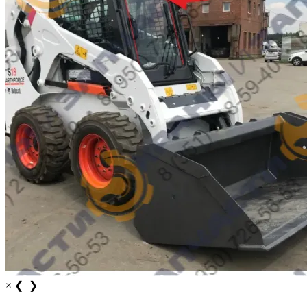
×
❮
❯