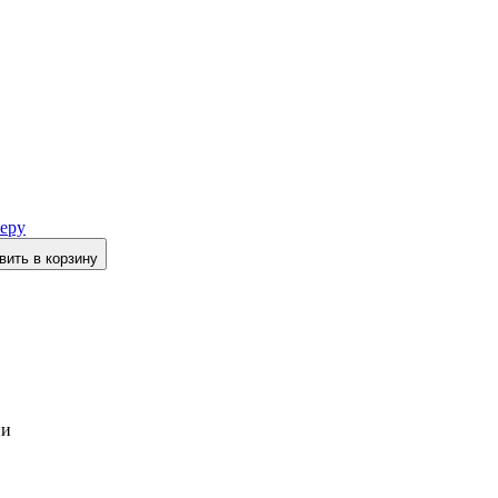
еру
вить в корзину
ии