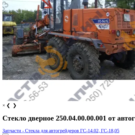
×
❮
❯
Стекло дверное 250.04.00.00.001 от авто
Запчасти - Стекла для автогрейдеров ГС-14.02, ГС-18,05