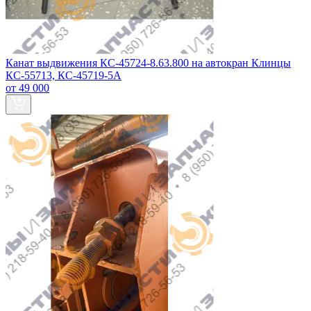
Канат выдвижения КС-45724-8.63.800 на автокран Клинцы
КС-55713, КС-45719-5А
от 49 000