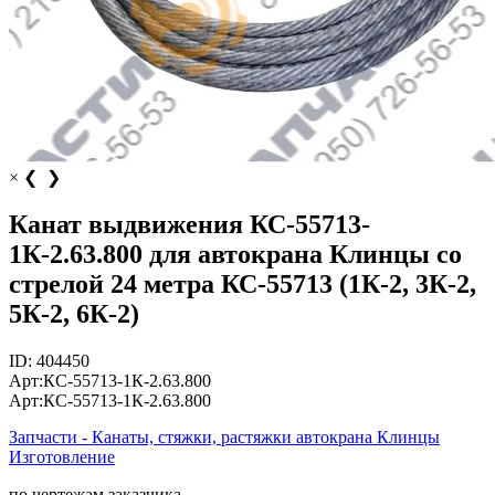
×
❮
❯
Канат выдвижения КС-55713-
1К-2.63.800 для автокрана Клинцы со
стрелой 24 метра КС-55713 (1К-2, 3К-2,
5К-2, 6К-2)
ID:
404450
Арт:
КС-55713-1К-2.63.800
Арт:
КС-55713-1К-2.63.800
Запчасти - Канаты, стяжки, растяжки автокрана Клинцы
Изготовление
по чертежам заказчика