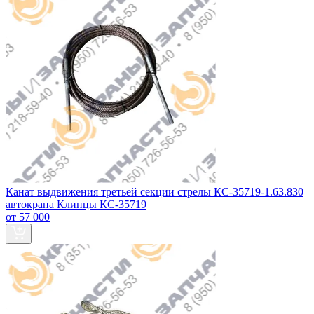
Канат выдвижения третьей секции стрелы КС-35719-1.63.830
автокрана Клинцы КС-35719
от 57 000