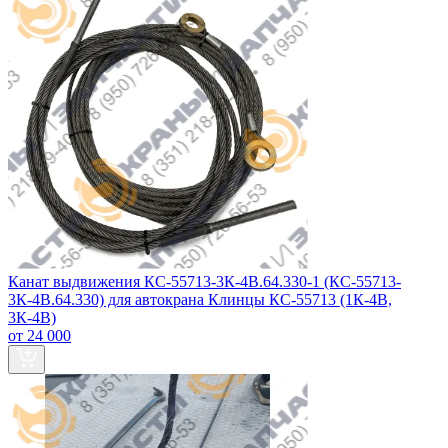
Канат выдвижения КС-55713-3К-4В.64.330-1 (КС-55713-
3К-4В.64.330) для автокрана Клинцы КС-55713 (1К-4В,
3К-4В)
от 24 000