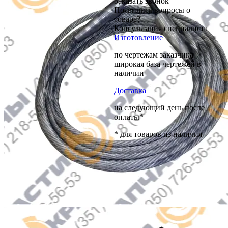
Заказать звонок
Появились вопросы о
товаре?
Консультация специалиста
Изготовление
по чертежам заказчика
широкая база чертежей в
наличии
Доставка
на следующий день после
оплаты*
* для товаров из наличия