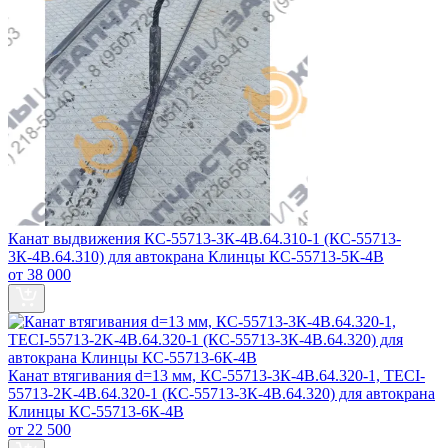
Канат выдвижения КС-55713-3К-4В.64.310-1 (КС-55713-
3К-4В.64.310) для автокрана Клинцы КС-55713-5К-4В
от 38 000
Канат втягивания d=13 мм, КС-55713-3К-4В.64.320-1, TECI-
55713-2K-4B.64.320-1 (КС-55713-3К-4В.64.320) для автокрана
Клинцы КС-55713-6К-4В
от 22 500