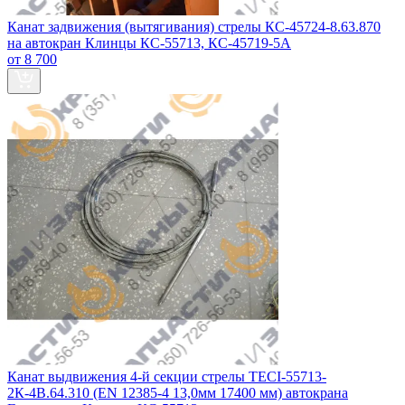
Канат задвижения (вытягивания) стрелы КС-45724-8.63.870
на автокран Клинцы КС-55713, КС-45719-5А
от 8 700
Канат выдвижения 4-й секции стрелы TECI-55713-
2К-4В.64.310 (EN 12385-4 13,0мм 17400 мм) автокрана