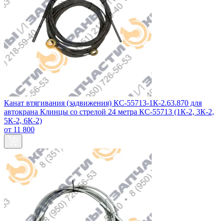
Канат втягивания (задвижения) КС-55713-1К-2.63.870 для
автокрана Клинцы со стрелой 24 метра КС-55713 (1К-2, 3К-2,
5К-2, 6К-2)
от 11 800