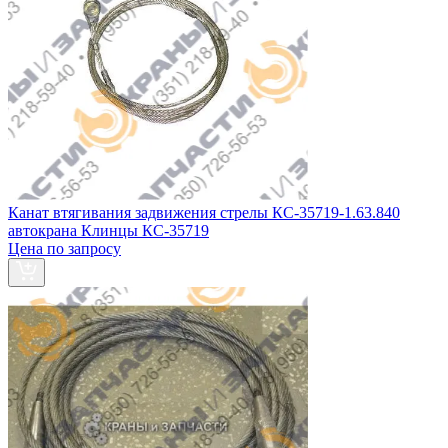
Канат втягивания задвижения стрелы КС-35719-1.63.840
автокрана Клинцы КС-35719
Цена по запросу