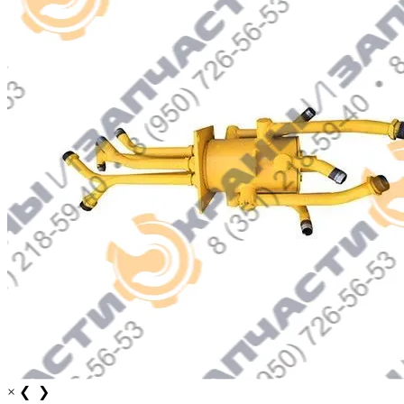
×
❮
❯