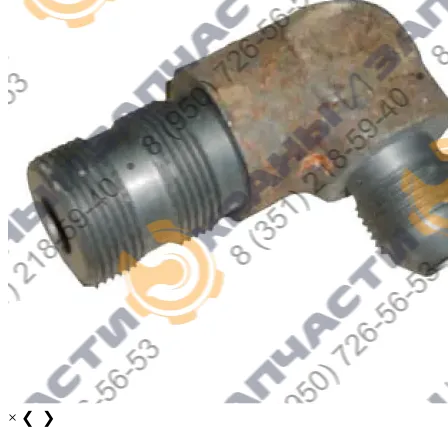
×
❮
❯