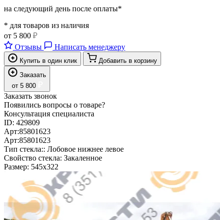
на следующий день после оплаты*
* для товаров из наличия
от
5 800
₽
Отзывы
Написать менеджеру
Купить в один клик
Добавить в корзину
Заказать
₽
от
5 800
Заказать звонок
Появились вопросы о товаре?
Консультация специалиста
ID:
429809
Арт:
85801623
Арт:
85801623
Тип стекла::
Лобовое нижнее левое
Свойство стекла:
Закаленное
Размер:
545х322