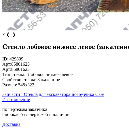
×
❮
❯
Стекло лобовое нижнее левое (закаленно
ID:
429809
Арт:
85801623
Арт:
85801623
Тип стекла::
Лобовое нижнее левое
Свойство стекла:
Закаленное
Размер:
545х322
Запчасти - Стекла для экскаватора-погрузчика Case
Изготовление
по чертежам заказчика
широкая база чертежей в наличии
Доставка