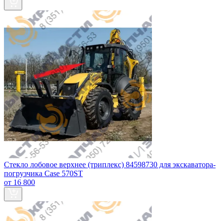
Стекло лобовое верхнее (триплекс) 84598730 для экскаватора-
погрузчика Case 570ST
от 16 800