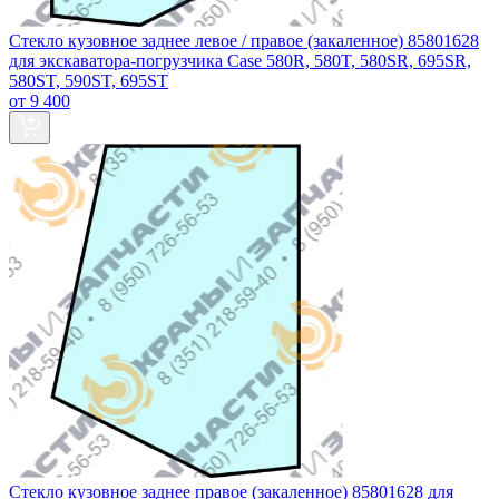
Стекло кузовное заднее левое / правое (закаленное) 85801628
для экскаватора-погрузчика Case 580R, 580T, 580SR, 695SR,
580ST, 590ST, 695ST
от 9 400
Стекло кузовное заднее правое (закаленное) 85801628 для