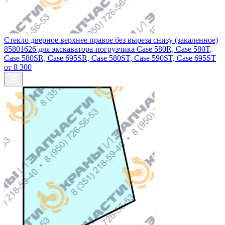
Стекло дверное верхнее правое без выреза снизу (закаленное)
85801626 для экскаватора-погрузчика Case 580R, Case 580T,
Case 580SR, Case 695SR, Case 580ST, Case 590ST, Case 695ST
от 8 300