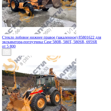
Стекло лобовое нижнее правое (закаленное) 85801622 для
экскаватора-погрузчика Case 580R, 580T, 580SR, 695SR
от 5 800