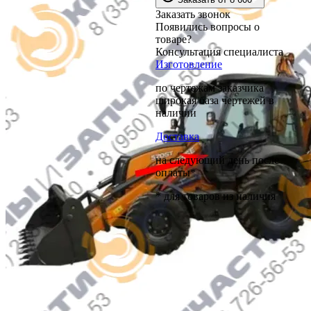
Заказать звонок
Появились вопросы о
товаре?
Консультация специалиста
Изготовление
по чертежам заказчика
широкая база чертежей в
наличии
Доставка
на следующий день после
оплаты*
* для товаров из наличия