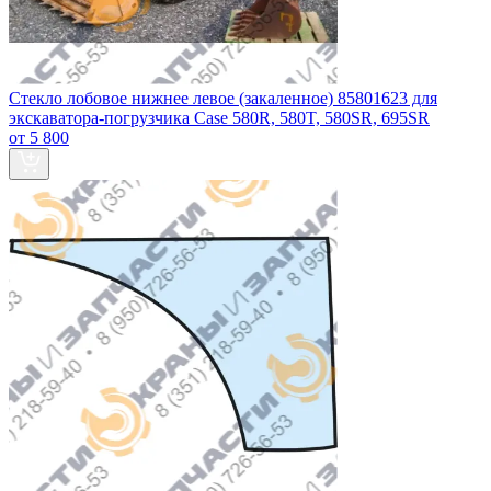
Стекло лобовое нижнее левое (закаленное) 85801623 для
экскаватора-погрузчика Case 580R, 580T, 580SR, 695SR
от 5 800