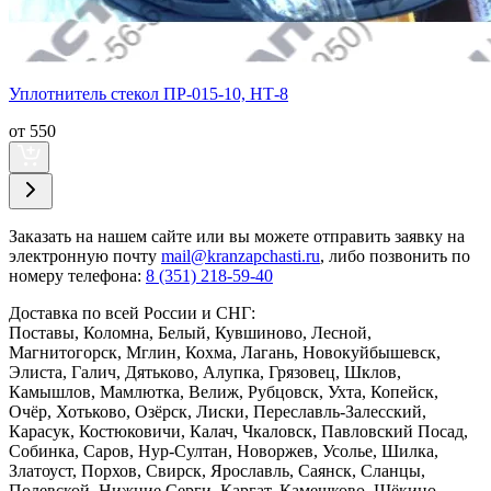
Уплотнитель стекол ПР-015-10, НТ-8
от 550
Заказать
на нашем сайте или вы можете отправить заявку на
электронную почту
mail@kranzapchasti.ru
, либо позвонить по
номеру телефона:
8 (351) 218-59-40
Доставка по всей России и СНГ:
Поставы, Коломна, Белый, Кувшиново, Лесной,
Магнитогорск, Мглин, Кохма, Лагань, Новокуйбышевск,
Элиста, Галич, Дятьково, Алупка, Грязовец, Шклов,
Камышлов, Мамлютка, Велиж, Рубцовск, Ухта, Копейск,
Очёр, Хотьково, Озёрск, Лиски, Переславль-Залесский,
Карасук, Костюковичи, Калач, Чкаловск, Павловский Посад,
Собинка, Саров, Нур-Султан, Новоржев, Усолье, Шилка,
Златоуст, Порхов, Свирск, Ярославль, Саянск, Сланцы,
Полевской, Нижние Серги, Каргат, Камешково, Щёкино,