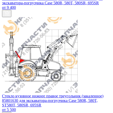
экскаватора-погрузчика Case 580R, 580T, 580SR, 695SR
от 9 400
Стекло кузовное нижнее правое треугольник (закаленное)
85801630 для экскаватора-погрузчика Case 580R, 580T,
ST580T, 580SR, 695SR
от 5 500