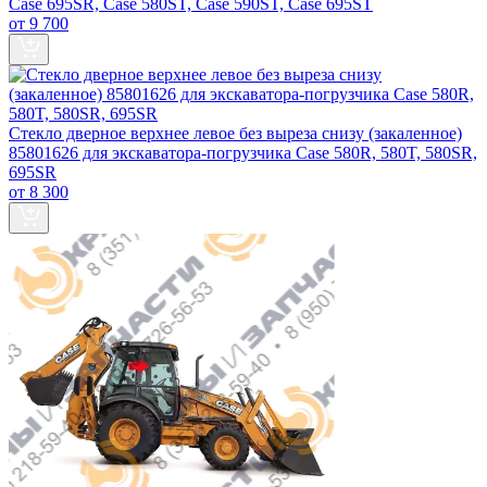
Case 695SR, Case 580ST, Case 590ST, Case 695ST
от 9 700
Стекло дверное верхнее левое без выреза снизу (закаленное)
85801626 для экскаватора-погрузчика Case 580R, 580T, 580SR,
695SR
от 8 300