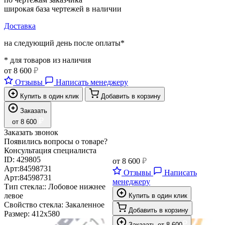
широкая база чертежей в наличии
Доставка
на следующий день после оплаты*
* для товаров из наличия
от
8 600
₽
Отзывы
Написать менеджеру
Купить в один клик
Добавить в корзину
Заказать
₽
от
8 600
Заказать звонок
Появились вопросы о товаре?
Консультация специалиста
ID:
429805
от
8 600
₽
Арт:
84598731
Отзывы
Написать
Арт:
84598731
менеджеру
Тип стекла::
Лобовое нижнее
левое
Купить в один клик
Свойство стекла:
Закаленное
Добавить в корзину
Размер:
412х580
₽
Заказать
от
8 600