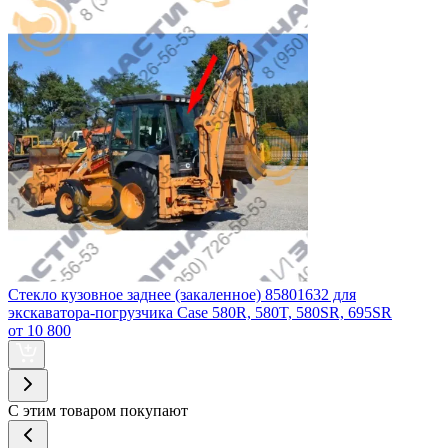
Стекло кузовное заднее (закаленное) 85801632 для
экскаватора-погрузчика Case 580R, 580T, 580SR, 695SR
от 10 800
С этим товаром покупают