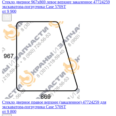
Стекло дверное 967х869 левое верхнее закаленное 47724259
экскаватора-погрузчика Case 570ST
от 9 900
Стекло дверное правое верхнее (закаленное) 47724259 для
экскаватора-погрузчика Case 570ST
от 9 800