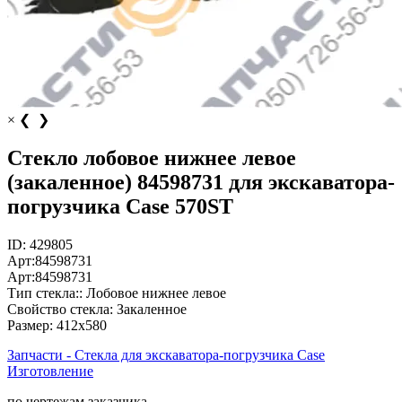
×
❮
❯
Стекло лобовое нижнее левое
(закаленное) 84598731 для экскаватора-
погрузчика Case 570ST
ID:
429805
Арт:
84598731
Арт:
84598731
Тип стекла::
Лобовое нижнее левое
Свойство стекла:
Закаленное
Размер:
412х580
Запчасти - Стекла для экскаватора-погрузчика Case
Изготовление
по чертежам заказчика