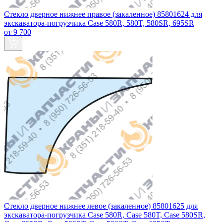
Стекло дверное нижнее правое (закаленное) 85801624 для
экскаватора-погрузчика Case 580R, 580T, 580SR, 695SR
от 9 700
Стекло дверное нижнее левое (закаленное) 85801625 для
экскаватора-погрузчика Case 580R, Case 580T, Case 580SR,