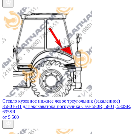
Стекло кузовное нижнее левое треугольник (закаленное)
85801631 для экскаватора-погрузчика Case 580R, 580T, 580SR,
695SR
от 5 500