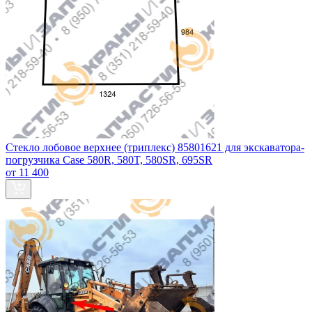
Стекло лобовое верхнее (триплекс) 85801621 для экскаватора-
погрузчика Case 580R, 580T, 580SR, 695SR
от 11 400