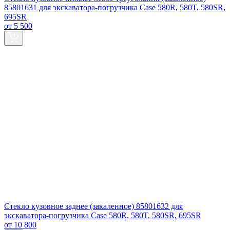
85801631 для экскаватора-погрузчика Case 580R, 580T, 580SR,
695SR
от 5 500
Стекло кузовное заднее (закаленное) 85801632 для
экскаватора-погрузчика Case 580R, 580T, 580SR, 695SR
от 10 800