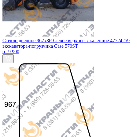
Стекло дверное 967х869 левое верхнее закаленное 47724259
экскаватора-погрузчика Case 570ST
от 9 900