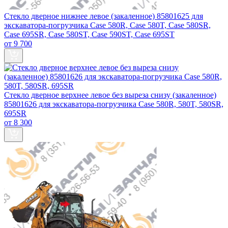
Стекло дверное нижнее левое (закаленное) 85801625 для
экскаватора-погрузчика Case 580R, Case 580T, Case 580SR,
Case 695SR, Case 580ST, Case 590ST, Case 695ST
от 9 700
Стекло дверное верхнее левое без выреза снизу (закаленное)
85801626 для экскаватора-погрузчика Case 580R, 580T, 580SR,
695SR
от 8 300