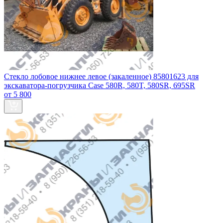
Стекло лобовое нижнее левое (закаленное) 85801623 для
экскаватора-погрузчика Case 580R, 580T, 580SR, 695SR
от 5 800