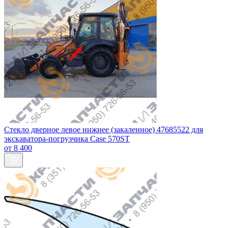
Стекло дверное левое нижнее (закаленное) 47685522 для
экскаватора-погрузчика Case 570ST
от 8 400