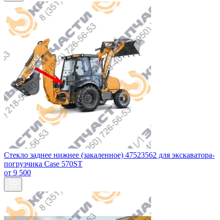
Стекло заднее нижнее (закаленное) 47523562 для экскаватора-
погрузчика Case 570ST
от 9 500