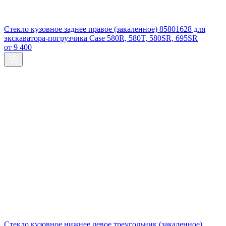
Стекло кузовное заднее правое (закаленное) 85801628 для
экскаватора-погрузчика Case 580R, 580T, 580SR, 695SR
от 9 400
Стекло кузовное нижнее левое треугольник (закаленное)