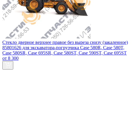
Стекло дверное верхнее правое без выреза снизу (закаленное)
85801626 для экскаватора-погрузчика Case 580R, Case 580T,
Case 580SR, Case 695SR, Case 580ST, Case 590ST, Case 695ST
от 8 300