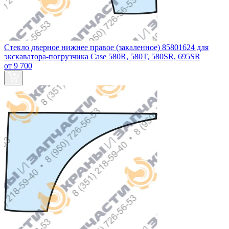
Стекло дверное нижнее правое (закаленное) 85801624 для
экскаватора-погрузчика Case 580R, 580T, 580SR, 695SR
от 9 700