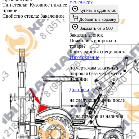
менеджеру
Тип стекла::
Кузовное нижнее
правое
Купить в один клик
Свойство стекла:
Закаленное
Добавить в корзину
₽
Заказать
от
5 500
Заказать звонок
Появились вопросы о
товаре?
Консультация специалиста
Изготовление
по чертежам заказчика
широкая база чертежей в
наличии
Доставка
на следующий день после
оплаты*
* для товаров из наличия