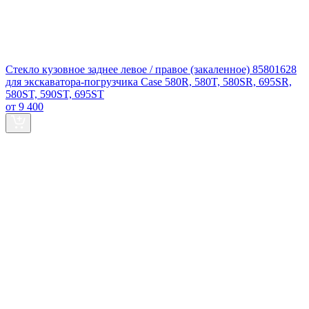
Стекло кузовное заднее левое / правое (закаленное) 85801628
для экскаватора-погрузчика Case 580R, 580T, 580SR, 695SR,
580ST, 590ST, 695ST
от 9 400