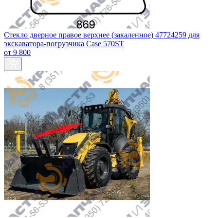
Стекло дверное правое верхнее (закаленное) 47724259 для
экскаватора-погрузчика Case 570ST
от 9 800