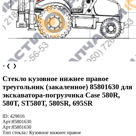
×
❮
❯
Стекло кузовное нижнее правое
треугольник (закаленное) 85801630 для
экскаватора-погрузчика Case 580R,
580T, ST580T, 580SR, 695SR
ID:
429816
Арт:
85801630
Арт:
85801630
Тип стекла::
Кузовное нижнее правое