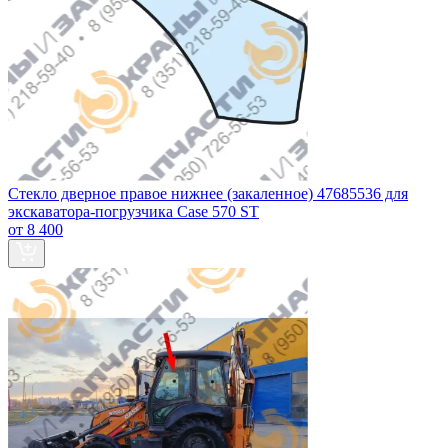
Стекло дверное правое нижнее (закаленное) 47685536 для
экскаватора-погрузчика Case 570 ST
от 8 400